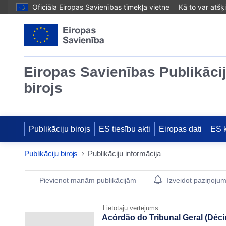
Oficiāla Eiropas Savienības tīmekļa vietne
Kā to var atšķ
Eiropas Savienības Publikāci
birojs
Publikāciju birojs
ES tiesību akti
Eiropas dati
ES 
Publikāciju birojs
Publikāciju informācija
Publication Detail Actions Portlet
Pievienot manām publikācijām
Izveidot paziņoju
Lietotāju vērtējums
Acórdão do Tribunal Geral (Déc