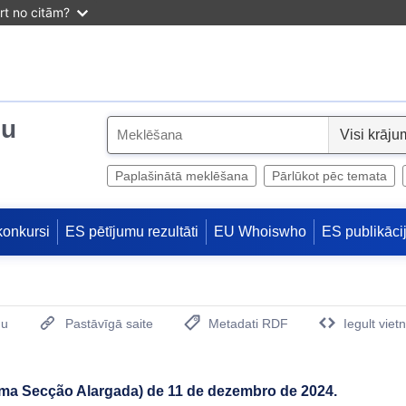
irt no citām?
ju
S
e
l
Paplašinātā meklēšana
Pārlūkot pēc temata
e
c
konkursi
ES pētījumu rezultāti
EU Whoiswho
ES publikāci
t
mu
Pastāvīgā saite
Metadati RDF
Iegult viet
(Opens New Window)
ima Secção Alargada) de 11 de dezembro de 2024.