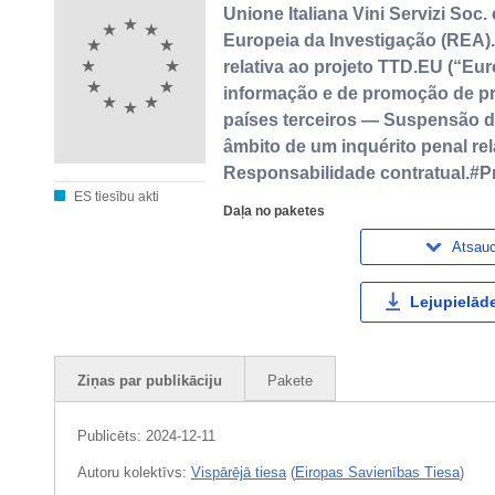
Unione Italiana Vini Servizi Soc
Europeia da Investigação (REA
relativa ao projeto TTD.EU (“Eu
informação e de promoção de pr
países terceiros — Suspensão 
âmbito de um inquérito penal r
Responsabilidade contratual.#P
ES tiesību akti
Daļa no paketes
Atsau
Lejupielāde
Ziņas par publikāciju
Pakete
Publicēts:
2024-12-11
Autoru kolektīvs:
Vispārējā tiesa
(
Eiropas Savienības Tiesa
)