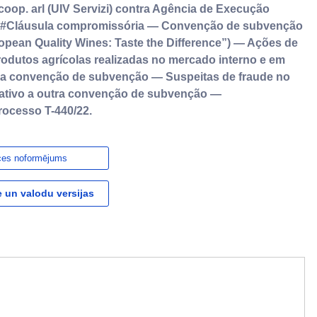
. coop. arl (UIV Servizi) contra Agência de Execução
).#Cláusula compromissória — Convenção de subvenção
ropean Quality Wines: Taste the Difference”) — Ações de
odutos agrícolas realizadas no mercado interno e em
da convenção de subvenção — Suspeitas de fraude no
elativo a outra convenção de subvenção —
rocesso T-440/22.
ces noformējums
 un valodu versijas