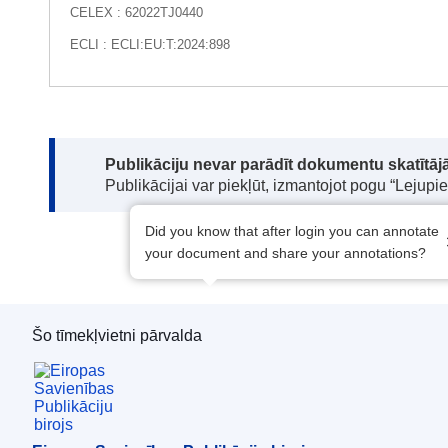
CELEX : 62022TJ0440
ECLI : ECLI:EU:T:2024:898
Note:
Publikāciju nevar parādīt dokumentu skatītājā
Publikācijai var piekļūt, izmantojot pogu “Lejupi
Did you know that after login you can annotate
your document and share your annotations?
Šo tīmekļvietni pārvalda
Eiropas Savienības Publikāciju birojs