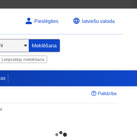
Pieslēgties
latviešu valoda
Meklēšana
Lietpratēja meklēšana
jas
Palīdzība
nē