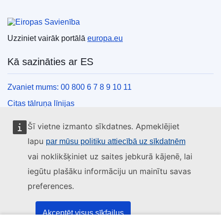
Eiropas Savienība
Uzziniet vairāk portālā
europa.eu
Kā sazināties ar ES
Zvaniet mums: 00 800 6 7 8 9 10 11
Citas tālruņa līnijas
Saziņas veidlapa
Šī vietne izmanto sīkdatnes. Apmeklējiet
ES centru kontaktinformācija
lapu
par mūsu politiku attiecībā uz sīkdatnēm
vai noklikšķiniet uz saites jebkurā kājenē, lai
Sociālie mediji
iegūtu plašāku informāciju un mainītu savas
preferences.
ES konti sociālajos medijos
ES iestādes un struktūras
Akceptēt visus sīkfailus