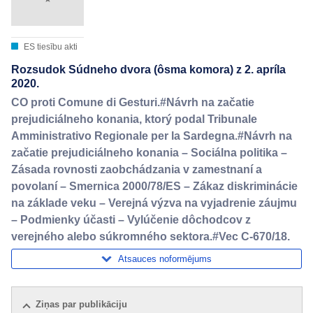
ES tiesību akti
Rozsudok Súdneho dvora (ôsma komora) z 2. apríla
2020.
CO proti Comune di Gesturi.#Návrh na začatie
prejudiciálneho konania, ktorý podal Tribunale
Amministrativo Regionale per la Sardegna.#Návrh na
začatie prejudiciálneho konania – Sociálna politika –
Zásada rovnosti zaobchádzania v zamestnaní a
povolaní – Smernica 2000/78/ES – Zákaz diskriminácie
na základe veku – Verejná výzva na vyjadrenie záujmu
– Podmienky účasti – Vylúčenie dôchodcov z
verejného alebo súkromného sektora.#Vec C-670/18.
Atsauces noformējums
Ziņas par publikāciju