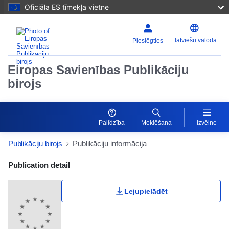
Oficiāla ES tīmekļa vietne
latviešu valoda
Pieslēgties
Eiropas Savienības Publikāciju
birojs
Palīdzība
Meklēšana
Izvēlne
Publikāciju birojs
Publikāciju informācija
Publication Detail Actions Portlet
Publication detail
Lejupielādēt