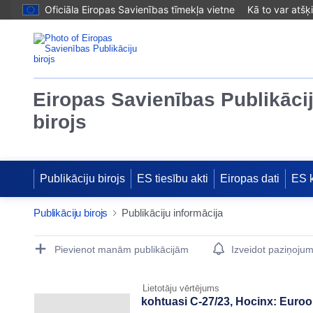
Oficiāla Eiropas Savienības tīmekļa vietne
Kā to var atšķ
Eiropas Savienības Publikāci
birojs
Publikāciju birojs
ES tiesību akti
Eiropas dati
ES 
Publikāciju birojs
Publikāciju informācija
Publication Detail Actions Portlet
Pievienot manām publikācijām
Izveidot paziņoju
Lietotāju vērtējums
kohtuasi C-27/23, Hocinx: Euroo