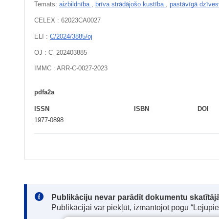
Temats:
aizbildnība
,
brīva strādājošo kustība
,
pastāvīgā dzīves
CELEX : 62023CA0027
ELI :
C/2024/3885/oj
OJ : C_202403885
IMMC : ARR-C-0027-2023
pdfa2a
ISSN
ISBN
DOI
1977-0898
Note:
Publikāciju nevar parādīt dokumentu skatītājā
Publikācijai var piekļūt, izmantojot pogu “Lejupi