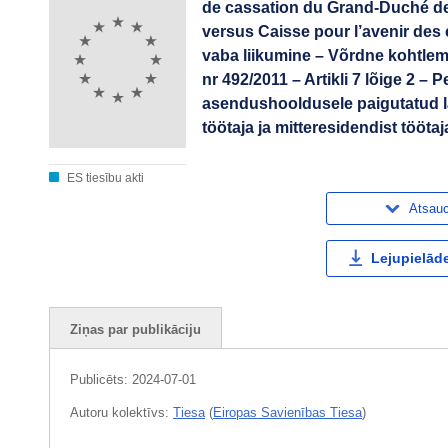
de cassation du Grand-Duché d
versus Caisse pour l’avenir des 
vaba liikumine – Võrdne kohtle
nr 492/2011 – Artikli 7 lõige 2 – 
asendushooldusele paigutatud l
töötaja ja mitteresidendist töö
ES tiesību akti
Atsau
Lejupielāde
Ziņas par publikāciju
Publicēts:
2024-07-01
Autoru kolektīvs:
Tiesa
(
Eiropas Savienības Tiesa
)