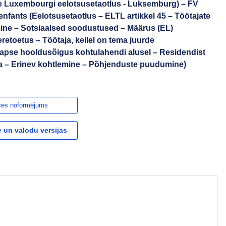
e Luxembourgi eelotsusetaotlus - Luksemburg) – FV
enfants (Eelotsusetaotlus – ELTL artikkel 45 – Töötajate
mine – Sotsiaalsed soodustused – Määrus (EL)
Peretoetus – Töötaja, kellel on tema juurde
apse hooldusõigus kohtulahendi alusel – Residendist
taja – Erinev kohtlemine – Põhjenduste puudumine)
ces noformējums
 un valodu versijas