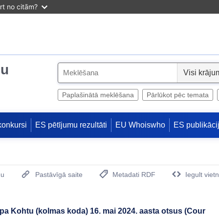
irt no citām?
ju
S
e
l
Paplašinātā meklēšana
Pārlūkot pēc temata
e
c
konkursi
ES pētījumu rezultāti
EU Whoiswho
ES publikāci
t
mu
Pastāvīgā saite
Metadati RDF
Iegult viet
(Opens New Window)
pa Kohtu (kolmas koda) 16. mai 2024. aasta otsus (Cour