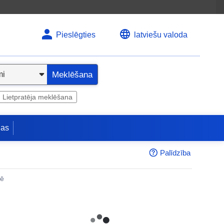
Pieslēgties
latviešu valoda
Meklēšana
Lietpratēja meklēšana
jas
Palīdzība
nē