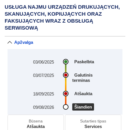
USŁUGA NAJMU URZĄDZEŃ DRUKUJĄCYCH,
SKANUJĄCYCH, KOPIUJĄCYCH ORAZ
FAKSUJĄCYCH WRAZ Z OBSŁUGĄ
SERWISOWĄ
Apžvalga
Paskelbta
03/06/2025
Galutinis
03/07/2025
terminas
Atšaukta
18/09/2025
Šiandien
09/08/2026
Būsena
Sutarties tipas
Atšaukta
Services