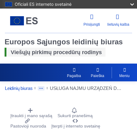
Oficiali ES interneto svetainė
Prisijungti
lietuvių kalba
Europos Sąjungos leidinių biuras
Viešųjų pirkimų procedūrų rodinys
Pagalba
Paieška
Meniu
Leidinių biuras
USŁUGA NAJMU URZĄDZEŃ DRUKUJĄCYCH, SKANUJĄCYCH, KOPIUJĄCYCH ORAZ FAKSUJĄCYCH WRAZ Z OBSŁUGĄ SERWISOWĄ
Procurement Detail Actions Portlet
Įtraukti į mano sąrašą
Sukurti pranešimą
Pastovioji nuoroda
Įterpti į interneto svetainę