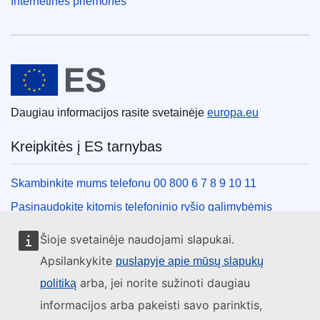
Internetinės priemonės
Europos Sąjunga
Daugiau informacijos rasite svetainėje
europa.eu
Kreipkitės į ES tarnybas
Skambinkite mums telefonu 00 800 6 7 8 9 10 11
Pasinaudokite kitomis telefoninio ryšio galimybėmis
Rašykite mums naudodamiesi kontaktine forma
Šioje svetainėje naudojami slapukai.
Susitikime viename iš ES biurų
Apsilankykite
puslapyje apie mūsų slapukų
arba, jei norite sužinoti daugiau
politiką
Socialiniai tinklai
informacijos arba pakeisti savo parinktis,