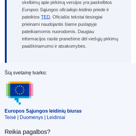
skelbimų apie pirkimą versijos yra paskelbtos
Europos Sąjungos oficialiojo leidinio
priede ir
pateiktos
TED
. Oficialūs tekstai tiesiogiai
prieinami naudojantis šiame puslapyje
pateikiamomis nuorodomis. Daugiau
informacijos rasite pranešime dėl viešųjų pirkimų
paaiškinamumo ir atsakomybės.
Šią svetainę tvarko:
Europos Sąjungos leidinių biuras
Europos Sąjungos leidinių biuras
Teisė | Duomenys | Leidiniai
Reikia pagalbos?