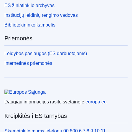
ES žiniatinklio archyvas
Institucijų leidinių rengimo vadovas
Bibliotekininko kampelis
Priemonės
Leidybos paslaugos (ES darbuotojams)
Internetinės priemonės
Europos Sąjunga
Daugiau informacijos rasite svetainėje
europa.eu
Kreipkitės į ES tarnybas
Skambinkite mums telefonu 00 800 6 7 8 9 10 11