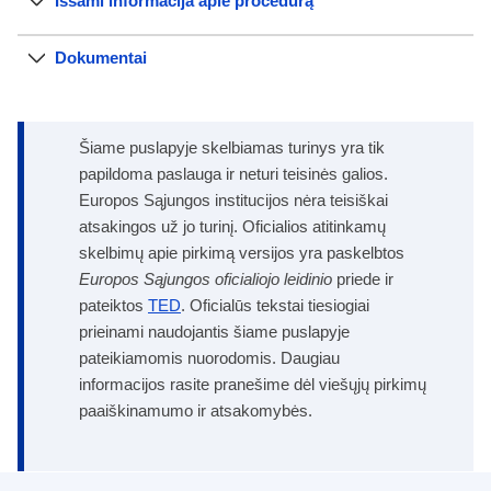
Išsami informacija apie procedūrą
Dokumentai
Šiame puslapyje skelbiamas turinys yra tik
papildoma paslauga ir neturi teisinės galios.
Europos Sąjungos institucijos nėra teisiškai
atsakingos už jo turinį. Oficialios atitinkamų
skelbimų apie pirkimą versijos yra paskelbtos
Europos Sąjungos oficialiojo leidinio
priede ir
pateiktos
TED
. Oficialūs tekstai tiesiogiai
prieinami naudojantis šiame puslapyje
pateikiamomis nuorodomis. Daugiau
informacijos rasite pranešime dėl viešųjų pirkimų
paaiškinamumo ir atsakomybės.