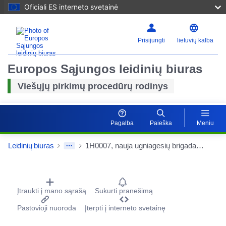
Oficiali ES interneto svetainė
Prisijungti
lietuvių kalba
Europos Sąjungos leidinių biuras
Viešųjų pirkimų procedūrų rodinys
Pagalba
Paieška
Meniu
Leidinių biuras
1H0007, nauja ugniagesių brigada Ahrweiler - 052 vidutinės įtampos sistema
Procurement Detail Actions Portlet
Įtraukti į mano sąrašą
Sukurti pranešimą
Pastovioji nuoroda
Įterpti į interneto svetainę