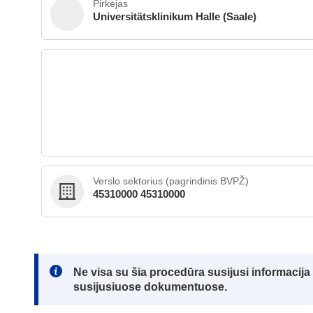
Pirkėjas
Universitätsklinikum Halle (Saale)
Verslo sektorius (pagrindinis BVPŽ)
45310000 45310000
Note:
Ne visa su šia procedūra susijusi informacij
susijusiuose dokumentuose.