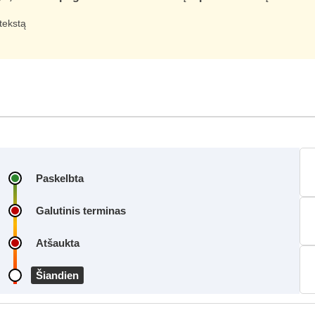
tekstą
Paskelbta
Galutinis terminas
Atšaukta
Šiandien