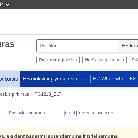
i?
uras
S
e
l
Patikslintoji paieška
Naršyti pagal temas
Paž
e
c
ES mokslinių tyrimų rezultatai
EU Whoiswho
ES 
onkursai
t
uosius pirkimus
FG1213_ELT
Pastovioji nuoroda
Įterpti į interneto svetainę
ys, siekiant pagerinti surandamumą ir prieinamumą