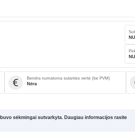
Sut
NU
Pir
NU
Bendra numatoma sutarties vertė (be PVM)
Nėra
a buvo sėkmingai sutvarkyta. Daugiau informacijos rasite