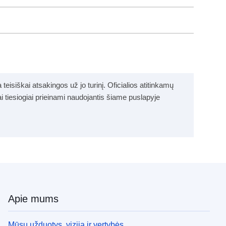
eisiškai atsakingos už jo turinį. Oficialios atitinkamų
ai tiesiogiai prieinami naudojantis šiame puslapyje
Apie mums
Mūsų užduotys, vizija ir vertybės