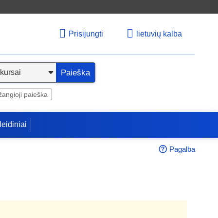
Prisijungti
lietuvių kalba
Paieška
angioji paieška
leidiniai
Pagalba