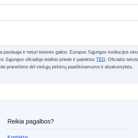
aslauga ir neturi teisinės galios. Europos Sąjungos institucijos nėra t
s Sąjungos oficialiojo leidinio
priede ir pateiktos
TED
. Oficialūs tekst
site pranešime dėl viešųjų pirkimų paaiškinamumo ir atsakomybės.
Reikia pagalbos?
Kontaktai