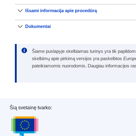
Išsami informacija apie procedūrą
Dokumentai
Šiame puslapyje skelbiamas turinys yra tik papildoma p
skelbimų apie pirkimą versijos yra paskelbtos
Europo
pateikiamomis nuorodomis. Daugiau informacijos ra
Šią svetainę tvarko:
Europos Sąjungos leidinių biuras