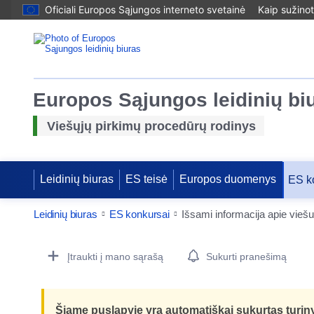
Oficiali Europos Sąjungos interneto svetainė
Kaip sužinot
Europos Sąjungos leidinių bi
Viešųjų pirkimų procedūrų rodinys
Leidinių biuras
ES teisė
Europos duomenys
ES k
Leidinių biuras
ES konkursai
Išsami informacija apie vieš
Procurement Detail Actions Portlet
Įtraukti į mano sąrašą
Sukurti pranešimą
Šiame puslapyje yra automatiškai sukurtas turin