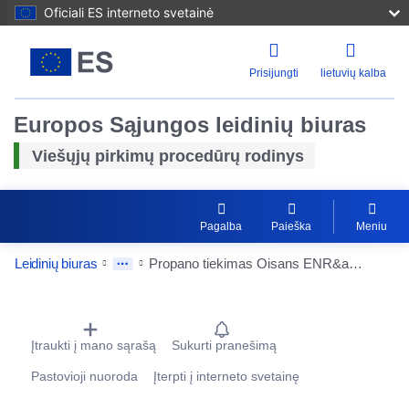
Oficiali ES interneto svetainė
Prisijungti
lietuvių kalba
Europos Sąjungos leidinių biuras
Viešųjų pirkimų procedūrų rodinys
Pagalba
Paieška
Meniu
Leidinių biuras
Propano tiekimas Oisans ENR&amp;R šildymo tinklui Oisans šildymo tinklo papildomam biudžetui
Procurement Detail Actions Portlet
Įtraukti į mano sąrašą
Sukurti pranešimą
Pastovioji nuoroda
Įterpti į interneto svetainę