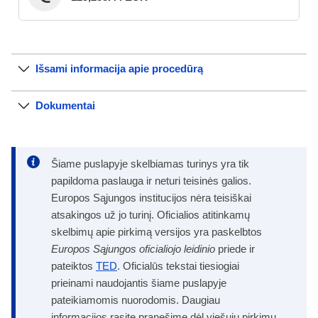
Išsami informacija apie procedūrą
Dokumentai
Šiame puslapyje skelbiamas turinys yra tik
papildoma paslauga ir neturi teisinės galios.
Europos Sąjungos institucijos nėra teisiškai
atsakingos už jo turinį. Oficialios atitinkamų
skelbimų apie pirkimą versijos yra paskelbtos
Europos Sąjungos oficialiojo leidinio
priede ir
pateiktos
TED
. Oficialūs tekstai tiesiogiai
prieinami naudojantis šiame puslapyje
pateikiamomis nuorodomis. Daugiau
informacijos rasite pranešime dėl viešųjų pirkimų