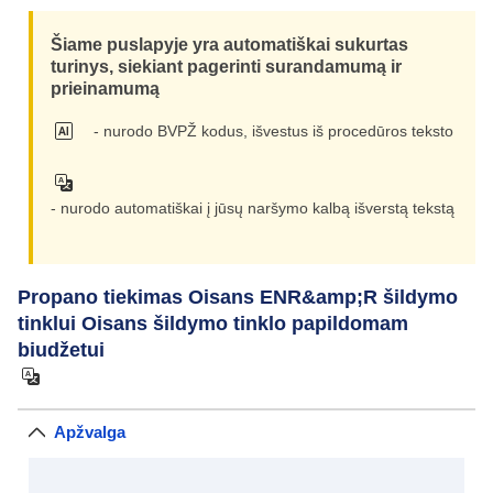
Šiame puslapyje yra automatiškai sukurtas
turinys, siekiant pagerinti surandamumą ir
prieinamumą
- nurodo BVPŽ kodus, išvestus iš procedūros teksto
- nurodo automatiškai į jūsų naršymo kalbą išverstą tekstą
Propano tiekimas Oisans ENR&amp;R šildymo
tinklui Oisans šildymo tinklo papildomam
biudžetui
Apžvalga