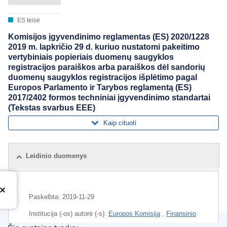
ES teisė
Komisijos įgyvendinimo reglamentas (ES) 2020/1228
2019 m. lapkričio 29 d. kuriuo nustatomi pakeitimo
vertybiniais popieriais duomenų saugyklos
registracijos paraiškos arba paraiškos dėl sandorių
duomenų saugyklos registracijos išplėtimo pagal
Europos Parlamento ir Tarybos reglamentą (ES)
2017/2402 formos techniniai įgyvendinimo standartai
(Tekstas svarbus EEE)
Kaip cituoti
Leidinio duomenys
Paskelbta:
2019-11-29
Institucija (-os) autorė (-s):
Europos Komisija
,
Finansinio
stabilumo, finansinių paslaugų ir kapitalo rinkų sąjungos