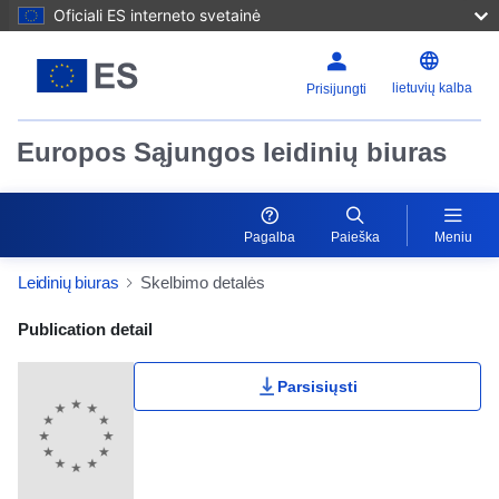
Oficiali ES interneto svetainė
lietuvių kalba
Prisijungti
Europos Sąjungos leidinių biuras
Pagalba
Paieška
Meniu
Leidinių biuras
Skelbimo detalės
Publication Detail Actions Portlet
Publication detail
Parsisiųsti