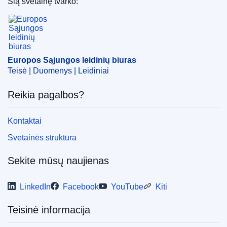
Šią svetainę tvarko:
generalinis direktoratas
(
Europos Komisija
)
Europos Sąjungos leidinių biuras
Tema:
bankininkystė
,
duomenų persiuntimas
,
finansų
rinka
,
finansų teisės aktai
,
finansų įstaiga
,
investicija
,
kapitalo rinka
,
kreditas
,
prekybos informacija
,
techninis
Europos Sąjungos leidinių biuras
standartas
Teisė | Duomenys | Leidiniai
CELEX : 32020R1228
Reikia pagalbos?
ELI :
reg_impl/2020/1228/oj
OJ : JOL_2020_289_R_0005
Kontaktai
Svetainės struktūra
Sekite mūsų naujienas
LinkedIn
Facebook
YouTube
Kiti
Teisinė informacija