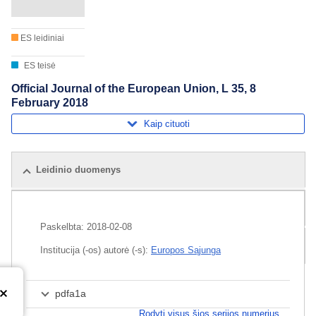
ES leidiniai
ES teisė
Official Journal of the European Union, L 35, 8
February 2018
Kaip cituoti
Leidinio duomenys
Susiję leidiniai
Paskelbta:
2018-02-08
Rinkinys
Institucija (-os) autorė (-s):
Europos Sąjunga
pdfa1a
Rodyti visus šios serijos numerius