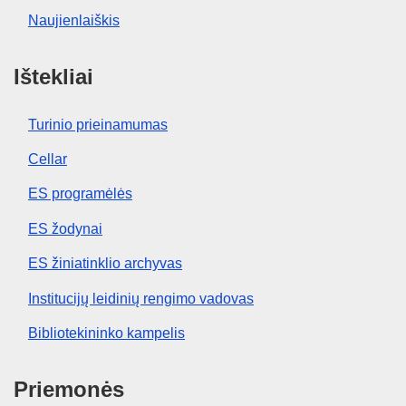
Naujienlaiškis
Ištekliai
Turinio prieinamumas
Cellar
ES programėlės
ES žodynai
ES žiniatinklio archyvas
Institucijų leidinių rengimo vadovas
Bibliotekininko kampelis
Priemonės