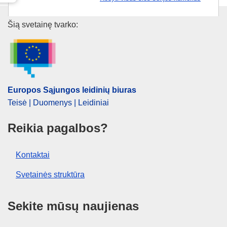
Europos Sąjungos leidinių biur
Šią svetainę tvarko:
Europos Sąjungos leidinių biuras
Teisė | Duomenys | Leidiniai
Reikia pagalbos?
Kontaktai
Svetainės struktūra
Sekite mūsų naujienas