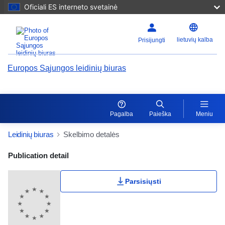
Oficiali ES interneto svetainė
lietuvių kalba
Prisijungti
Europos Sąjungos leidinių biuras
Pagalba
Paieška
Meniu
Leidinių biuras
Skelbimo detalės
Publication Detail Actions Portlet
Publication detail
Parsisiųsti