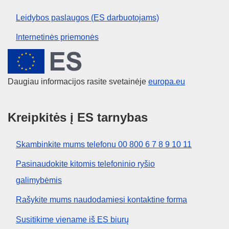
Leidybos paslaugos (ES darbuotojams)
Internetinės priemonės
Europos Sąjunga
Daugiau informacijos rasite svetainėje
europa.eu
Kreipkitės į ES tarnybas
Skambinkite mums telefonu 00 800 6 7 8 9 10 11
Pasinaudokite kitomis telefoninio ryšio
galimybėmis
Rašykite mums naudodamiesi kontaktine forma
Susitikime viename iš ES biurų