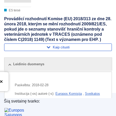
ES teisė
Prováděcí rozhodnutí Komise (EU) 2018/313 ze dne 28.
února 2018, kterým se mění rozhodnutí 2009/821/ES,
pokud jde o seznamy stanovišť hraniční kontroly a
veterinárních jednotek v TRACES (oznámeno pod
číslem C(2018) 1149) (Text s významem pro EHP. )
Kaip cituoti
Leidinio duomenys
Paskelbta:
2018-02-28
Institucija (-os) autorė (-s):
Europos Komisija
,
Sveikatos
ir maisto saugos generalinis direktoratas
(
Europos
Šią svetainę tvarko:
Komisija
)
Europos Sąjungos leidinių biuras