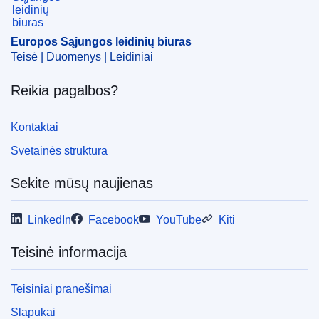
Tema:
ES kontrolė
,
ES valstybė narė
,
importas (ES)
,
muitinis tikrinimas
,
muitinė
,
veterinarinis tikrinimas
Europos Sąjungos leidinių biuras
CELEX : 32018D0313
Teisė | Duomenys | Leidiniai
ELI :
dec_impl/2018/313/oj
Reikia pagalbos?
OJ : JOL_2018_060_R_0008
IMMC : C(2018)1149/965978
Kontaktai
Svetainės struktūra
Sekite mūsų naujienas
LinkedIn
Facebook
YouTube
Kiti
Teisinė informacija
Teisiniai pranešimai
Slapukai