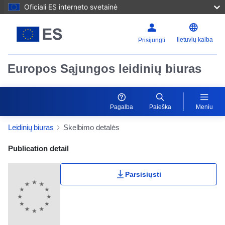
Oficiali ES interneto svetainė
lietuvių kalba
Prisijungti
Europos Sąjungos leidinių biuras
Pagalba
Paieška
Meniu
Leidinių biuras
Skelbimo detalės
Publication Detail Actions Portlet
Publication detail
Parsisiųsti