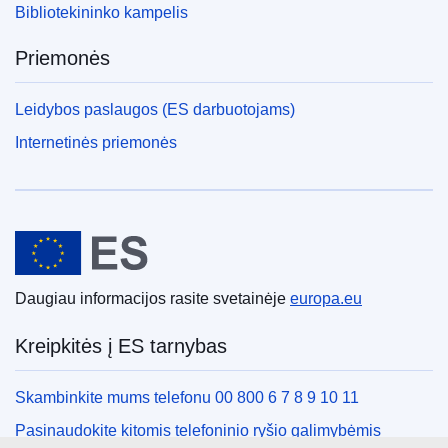
Bibliotekininko kampelis
Priemonės
Leidybos paslaugos (ES darbuotojams)
Internetinės priemonės
Europos Sąjunga
Daugiau informacijos rasite svetainėje
europa.eu
Kreipkitės į ES tarnybas
Skambinkite mums telefonu 00 800 6 7 8 9 10 11
Pasinaudokite kitomis telefoninio ryšio galimybėmis