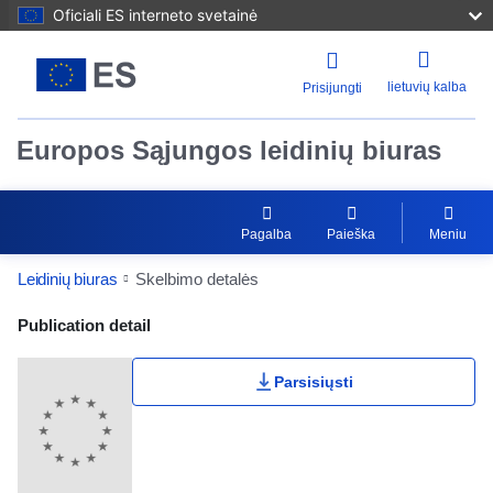
Oficiali ES interneto svetainė
lietuvių kalba
Prisijungti
Europos Sąjungos leidinių biuras
Pagalba
Paieška
Meniu
Leidinių biuras
Skelbimo detalės
Publication Detail Actions Portlet
Publication detail
Parsisiųsti