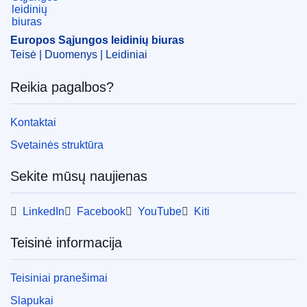
Tema:
baltasis vynas
,
Botosani
,
Iasi
,
kilmės
pavadinimas
,
neputojantis vynas
,
produkto pavadinimas
,
putojantis vynas
,
raudonasis vynas
,
rožinis vynas
,
Europos Sąjungos leidinių biuras
Rumunija
,
ženklinimas
Teisė | Duomenys | Leidiniai
CELEX : 32024R2774
Reikia pagalbos?
ELI :
reg_impl/2024/2774/oj
OJ : L_202402774
Kontaktai
IMMC : C(2024)7528/3693134
Svetainės struktūra
Sekite mūsų naujienas
pdfa2a
Rodyti visus šios serijos numerius
LinkedIn
Facebook
YouTube
Kiti
Teisinė informacija
Teisiniai pranešimai
Slapukai