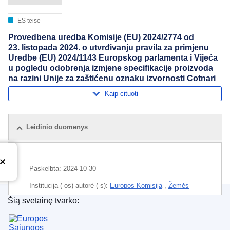
ES teisė
Provedbena uredba Komisije (EU) 2024/2774 оd
23. listopada 2024. o utvrđivanju pravila za primjenu
Uredbe (EU) 2024/1143 Europskog parlamenta i Vijeća
u pogledu odobrenja izmjene specifikacije proizvoda
na razini Unije za zaštićenu oznaku izvornosti Cotnari
Kaip cituoti
Leidinio duomenys
Paskelbta:
2024-10-30
Institucija (-os) autorė (-s):
Europos Komisija
,
Žemės
ūkio ir kaimo plėtros generalinis direktoratas
(
Europos
Šią svetainę tvarko:
Komisija
)
Europos Sąjungos leidinių biuras