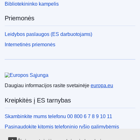
Bibliotekininko kampelis
Priemonės
Leidybos paslaugos (ES darbuotojams)
Internetinės priemonės
Europos Sąjunga
Daugiau informacijos rasite svetainėje
europa.eu
Kreipkitės į ES tarnybas
Skambinkite mums telefonu 00 800 6 7 8 9 10 11
Pasinaudokite kitomis telefoninio ryšio galimybėmis
Rašykite mums naudodamiesi kontaktine forma