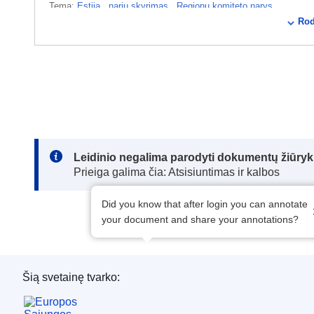
Tema:
Estija
,
narių skyrimas
,
Regionų komiteto narys
Rod
CELEX : 32023D1206
ELI :
dec/2023/1206/oj
OJ : JOL_2023_159_R_0008
IMMC : ST 10314 2023 COR 1
Note:
Leidinio negalima parodyti dokumentų žiūrykl
Prieiga galima čia: Atsisiuntimas ir kalbos
Did you know that after login you can annotate
your document and share your annotations?
Šią svetainę tvarko:
Europos Sąjungos leidinių biuras