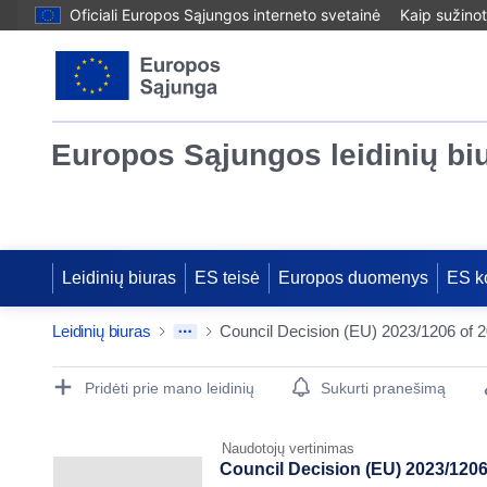
Oficiali Europos Sąjungos interneto svetainė
Kaip sužinot
Europos Sąjungos leidinių bi
Leidinių biuras
ES teisė
Europos duomenys
ES k
Leidinių biuras
Publication Detail Actions Portlet
Pridėti prie mano leidinių
Sukurti pranešimą
Naudotojų vertinimas
Council Decision (EU) 2023/1206