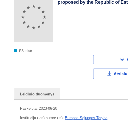
proposed by the Republic of Est
ES teisė
Atsisiu
Leidinio duomenys
Paskelbta:
2023-06-20
Institucija (-os) autorė (-s):
Europos Sąjungos Taryba