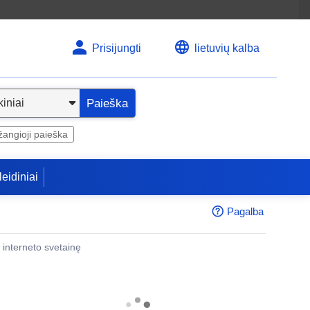
Prisijungti
lietuvių kalba
Paieška
angioji paieška
leidiniai
Pagalba
 į interneto svetainę