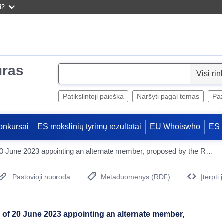
i?
uras
S
e
l
Patikslintoji paieška
Naršyti pagal temas
Paž
e
c
onkursai
ES mokslinių tyrimų rezultatai
EU Whoiswho
ES 
t
Council Decision (EU) 2023/1206 of 20 June 2023 appointing an alternate member, proposed by the Republic of Estonia, of the Committee of the Regions
Pastovioji nuoroda
Metaduomenys (RDF)
Įterpti
(Atidaro naują langą)
 of 20 June 2023 appointing an alternate member,