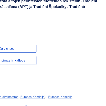
estä aitojen perinteisten tuotteiden rekisteriin (Tradiční
á saláma (APT) ja Tradiční Špekáčky / Tradičné
Kaip cituoti
ntimas ir kalbos
s direktoratas
(
Europos Komisija
)
,
Europos Komisija