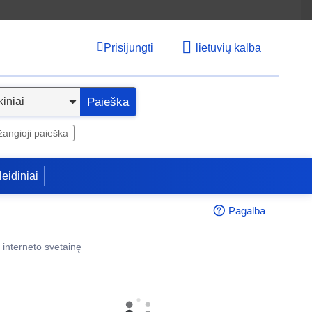
Prisijungti
lietuvių kalba
Paieška
angioji paieška
leidiniai
Pagalba
 į interneto svetainę