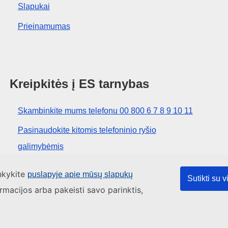
Slapukai
Prieinamumas
Kreipkitės į ES tarnybas
Skambinkite mums telefonu 00 800 6 7 8 9 10 11
Pasinaudokite kitomis telefoninio ryšio
galimybėmis
Rašykite mums naudodamiesi kontaktine forma
ankykite
puslapyje apie mūsų slapukų
Sutikti su 
Susitikime viename iš ES biurų
ormacijos arba pakeisti savo parinktis,
tainės turinys
Į puslapio pradžią