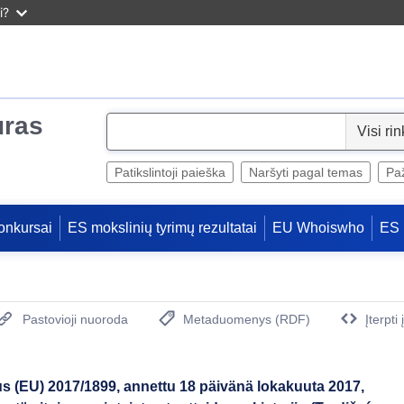
i?
uras
S
e
l
Patikslintoji paieška
Naršyti pagal temas
Paž
e
c
onkursai
ES mokslinių tyrimų rezultatai
EU Whoiswho
ES 
t
Pastovioji nuoroda
Metaduomenys (RDF)
Įterpti
(Atidaro naują langą)
 (EU) 2017/1899, annettu 18 päivänä lokakuuta 2017,