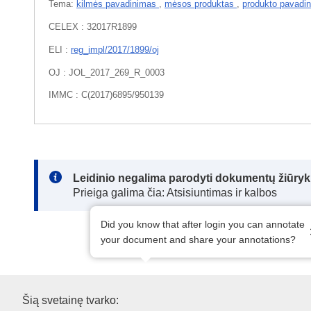
Tema:
kilmės pavadinimas
,
mėsos produktas
,
produkto pavadi
CELEX : 32017R1899
ELI :
reg_impl/2017/1899/oj
OJ : JOL_2017_269_R_0003
IMMC : C(2017)6895/950139
Note:
Leidinio negalima parodyti dokumentų žiūrykl
Prieiga galima čia: Atsisiuntimas ir kalbos
Did you know that after login you can annotate
your document and share your annotations?
Europos Sąjungos leidinių biu
Šią svetainę tvarko: