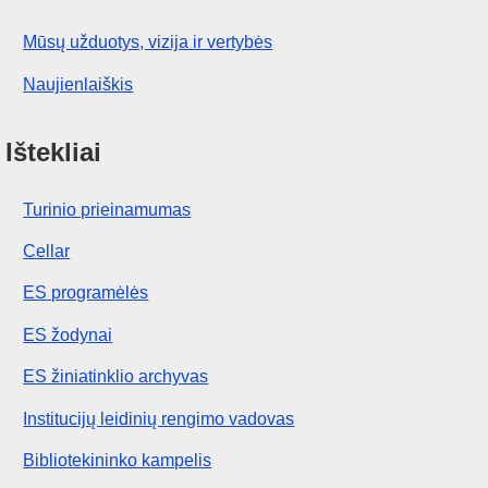
Mūsų užduotys, vizija ir vertybės
Naujienlaiškis
Ištekliai
Turinio prieinamumas
Cellar
ES programėlės
ES žodynai
ES žiniatinklio archyvas
Institucijų leidinių rengimo vadovas
Bibliotekininko kampelis