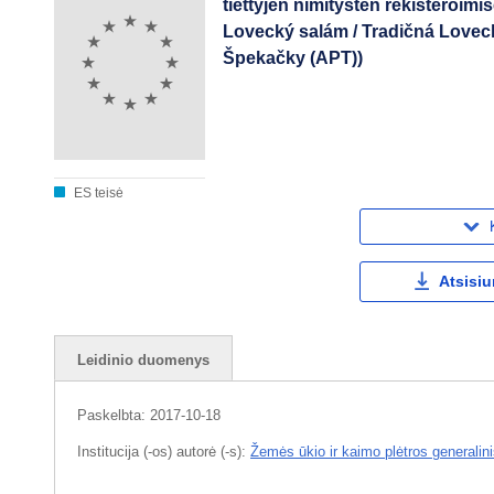
tiettyjen nimitysten rekisteröimis
Lovecký salám / Tradičná Loveck
Špekačky (APT))
ES teisė
Atsisiu
Leidinio duomenys
Paskelbta:
2017-10-18
Institucija (-os) autorė (-s):
Žemės ūkio ir kaimo plėtros generalini