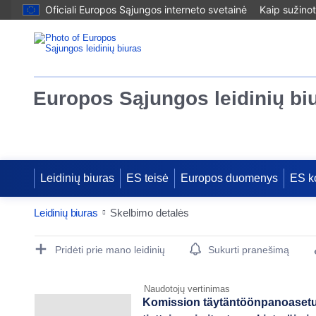
Oficiali Europos Sąjungos interneto svetainė
Kaip sužinot
Europos Sąjungos leidinių bi
Leidinių biuras
ES teisė
Europos duomenys
ES k
Leidinių biuras
Skelbimo detalės
Publication Detail Actions Portlet
Pridėti prie mano leidinių
Sukurti pranešimą
Naudotojų vertinimas
Komission täytäntöönpanoasetus