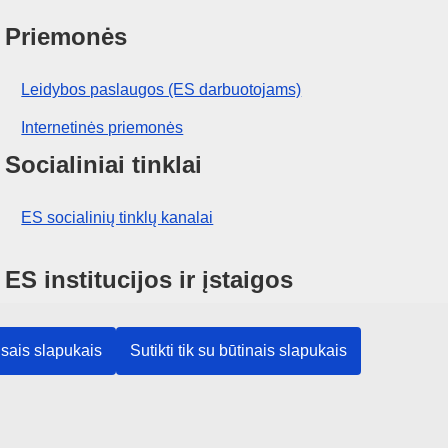
Priemonės
Leidybos paslaugos (ES darbuotojams)
Internetinės priemonės
Socialiniai tinklai
ES socialinių tinklų kanalai
ES institucijos ir įstaigos
ES institucijų ir įstaigų paieška
visais slapukais
Sutikti tik su būtinais slapukais