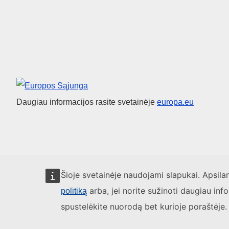
Europos Sąjunga
Daugiau informacijos rasite svetainėje
europa.eu
Šioje svetainėje naudojami slapukai. Apsil
arba, jei norite sužinoti daugiau inf
politiką
spustelėkite nuorodą bet kurioje poraštėje.
Apie mus
Kontaktai
Teisiniai pranešimai
Slapukai
Sve