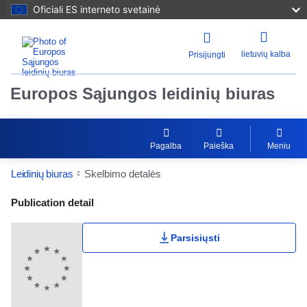
Oficiali ES interneto svetainė
lietuvių kalba
Prisijungti
Europos Sąjungos leidinių biuras
Pagalba
Paieška
Meniu
Leidinių biuras
Skelbimo detalės
Publication Detail Actions Portlet
Publication detail
Parsisiųsti