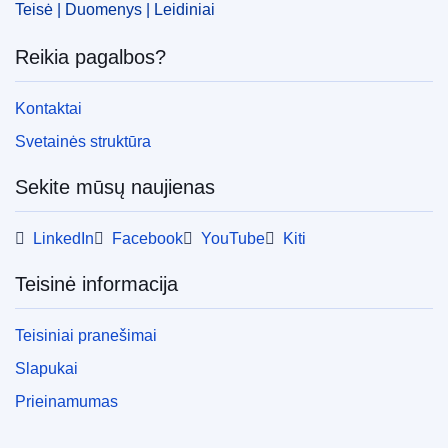
Teisė | Duomenys | Leidiniai
ELI :
C/2024/2204/oj
OJ : C_202402204
Reikia pagalbos?
IMMC : PUB(2024)231/3323669
Kontaktai
pdfa2a
Svetainės struktūra
Rodyti visus šios serijos numerius
Sekite mūsų naujienas
LinkedIn
Facebook
YouTube
Kiti
Teisinė informacija
Teisiniai pranešimai
Slapukai
Prieinamumas