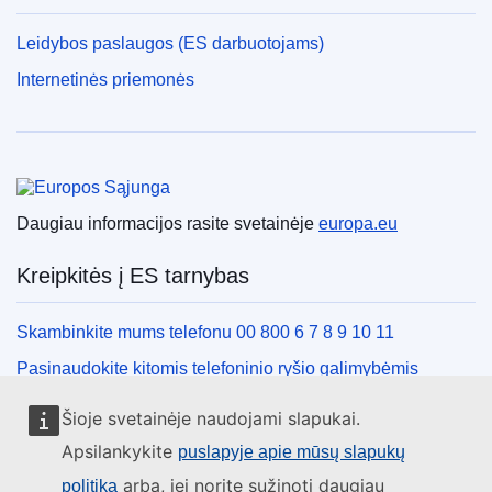
Leidybos paslaugos (ES darbuotojams)
Internetinės priemonės
Europos Sąjunga
Daugiau informacijos rasite svetainėje
europa.eu
Kreipkitės į ES tarnybas
Skambinkite mums telefonu 00 800 6 7 8 9 10 11
Pasinaudokite kitomis telefoninio ryšio galimybėmis
Rašykite mums naudodamiesi kontaktine forma
Šioje svetainėje naudojami slapukai.
Susitikime viename iš ES biurų
Apsilankykite
puslapyje apie mūsų slapukų
arba, jei norite sužinoti daugiau
politiką