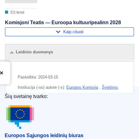
ES teisė
Komisjoni Teatis — Euroopa kultuuripealinn 2028
Kaip cituoti
Leidinio duomenys
Paskelbta:
2024-03-15
Institucija (-os) autorė (-s):
Europos Komisija
,
Švietimo,
jaunimo, sporto ir kultūros generalinis direktoratas
Šią svetainę tvarko:
(
Europos Komisija
)
Europos Sąjungos leidinių biuras
Tema:
Europos kultūros renginys
,
Europos simbolis
,
kultūros skatinimas
,
sostinė
,
Šiaurės Makedonija
CELEX : 52024XC02204
Europos Sąjungos leidinių biuras