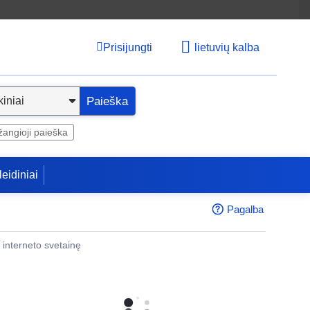
Prisijungti
lietuvių kalba
Paieška
angioji paieška
leidiniai
Pagalba
 į interneto svetainę