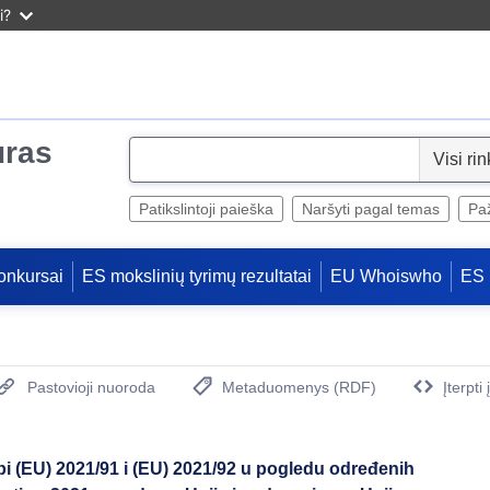
i?
uras
S
e
l
Patikslintoji paieška
Naršyti pagal temas
Paž
e
c
onkursai
ES mokslinių tyrimų rezultatai
EU Whoiswho
ES 
t
Pastovioji nuoroda
Metaduomenys (RDF)
Įterpti
(Atidaro naują langą)
 (EU) 2021/91 i (EU) 2021/92 u pogledu određenih