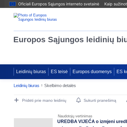
Oficiali Europos Sąjungos interneto svetainė
Kaip sužinot
Europos Sąjungos leidinių bi
Leidinių biuras
ES teisė
Europos duomenys
ES k
Leidinių biuras
Skelbimo detalės
Publication Detail Actions Portlet
Pridėti prie mano leidinių
Sukurti pranešimą
Naudotojų vertinimas
UREDBA VIJEĆA o izmjeni uredbi