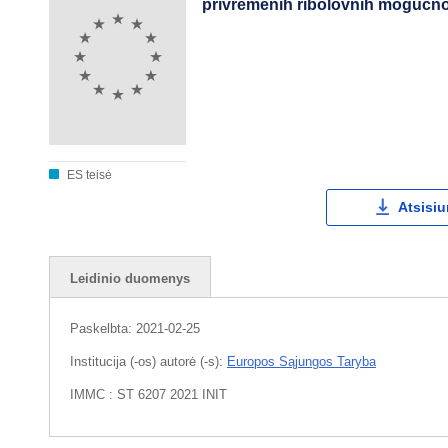
privremenih ribolovnih mogućnos
ES teisė
Atsisiu
Leidinio duomenys
Paskelbta:
2021-02-25
Institucija (-os) autorė (-s):
Europos Sąjungos Taryba
IMMC : ST 6207 2021 INIT