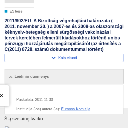
ES teisė
2011/802/EU: A Bizottság végrehajtási határozata (
2011. november 30. ) a 2007-es és 2008-as olaszországi
kéknyelv-betegség elleni sürgősségi vakcinázási
tervek keretében felmerült kiadásokhoz történő uniós
pénzügyi hozzájárulás megállapításáról (az értesítés a
C(2011) 8728. számú dokumentummal történt)
Kaip cituoti
Leidinio duomenys
Paskelbta:
2011-11-30
Institucija (-os) autorė (-s):
Europos Komisija
Europos Sąjungos leidinių biur
Šią svetainę tvarko:
Tema:
avis
,
ES finansavimo paskirstymas
,
gyvūnų liga