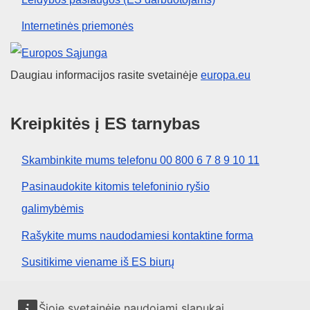
Internetinės priemonės
Europos Sąjunga
Daugiau informacijos rasite svetainėje
europa.eu
Kreipkitės į ES tarnybas
Skambinkite mums telefonu 00 800 6 7 8 9 10 11
Pasinaudokite kitomis telefoninio ryšio
galimybėmis
Rašykite mums naudodamiesi kontaktine forma
Susitikime viename iš ES biurų
Socialiniai tinklai
Šioje svetainėje naudojami slapukai.