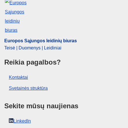
,
Italija
,
neatidėliotina pagalba
,
skiepijimas
,
veterinarinis tikrinimas
CELEX : 32011D0802
ELI :
dec_impl/2011/802/oj
OJ : JOL_2011_320_R_0052_01
Europos Sąjungos leidinių biuras
Teisė | Duomenys | Leidiniai
Reikia pagalbos?
Kontaktai
Svetainės struktūra
Sekite mūsų naujienas
LinkedIn