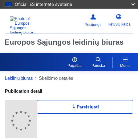
Oficiali ES interneto svetainė
lietuvių kalba
Prisijungti
Europos Sąjungos leidinių biuras
Pagalba
Paieška
Meniu
Leidinių biuras
Skelbimo detalės
Publication Detail Actions Portlet
Publication detail
Parsisiųsti