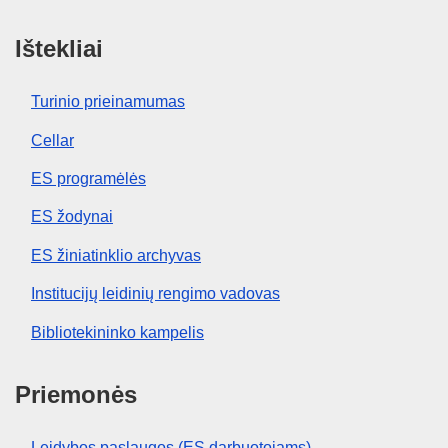
Ištekliai
Turinio prieinamumas
Cellar
ES programėlės
ES žodynai
ES žiniatinklio archyvas
Institucijų leidinių rengimo vadovas
Bibliotekininko kampelis
Priemonės
Leidybos paslaugos (ES darbuotojams)