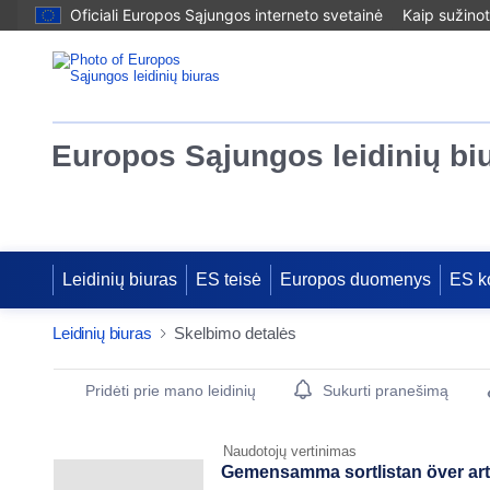
Oficiali Europos Sąjungos interneto svetainė
Kaip sužinot
Europos Sąjungos leidinių bi
Leidinių biuras
ES teisė
Europos duomenys
ES k
Leidinių biuras
Skelbimo detalės
Publication Detail Actions Portlet
Pridėti prie mano leidinių
Sukurti pranešimą
Naudotojų vertinimas
Gemensamma sortlistan över arter