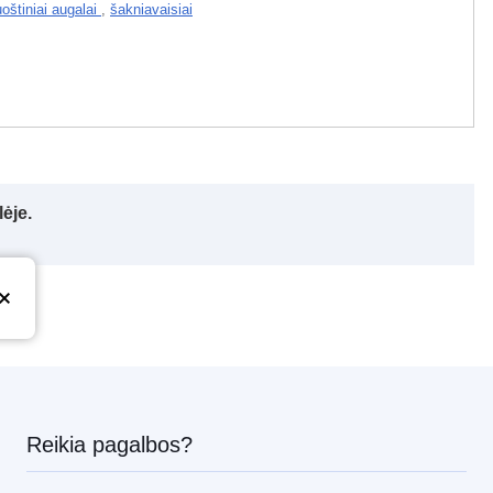
uoštiniai augalai
,
šakniavaisiai
ėje.
Reikia pagalbos?