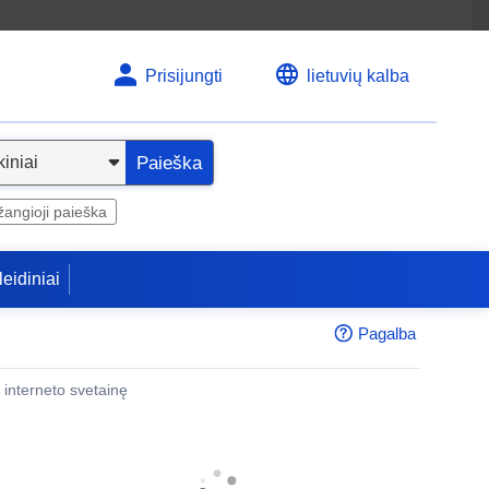
Prisijungti
lietuvių kalba
Paieška
angioji paieška
leidiniai
Pagalba
 į interneto svetainę