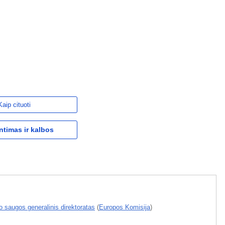
Kaip cituoti
ntimas ir kalbos
o saugos generalinis direktoratas
(
Europos Komisija
)