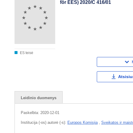
för EES) 2020/C 416/01
ES teisė
Atsisiu
Leidinio duomenys
Paskelbta:
2020-12-01
Institucija (-os) autorė (-s):
Europos Komisija
,
Sveikatos ir maist