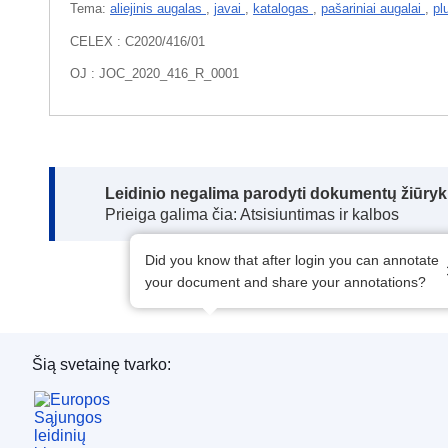
Tema:
aliejinis augalas
,
javai
,
katalogas
,
pašariniai augalai
,
pl
CELEX : C2020/416/01
OJ : JOC_2020_416_R_0001
Note:
Leidinio negalima parodyti dokumentų žiūrykl
Prieiga galima čia: Atsisiuntimas ir kalbos
Did you know that after login you can annotate
your document and share your annotations?
Šią svetainę tvarko:
Europos Sąjungos leidinių biuras