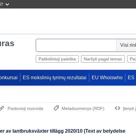
i?
uras
S
e
l
Patikslintoji paieška
Naršyti pagal temas
Paž
e
c
onkursai
ES mokslinių tyrimų rezultatai
EU Whoiswho
ES 
t
Pastovioji nuoroda
Metaduomenys (RDF)
Įterpti
(Atidaro naują langą)
 av lantbruksväxter tillägg 2020/10 (Text av betydelse