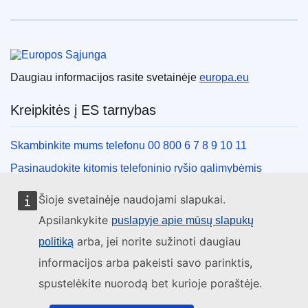
Europos Sąjunga
Daugiau informacijos rasite svetainėje
europa.eu
Kreipkitės į ES tarnybas
Skambinkite mums telefonu 00 800 6 7 8 9 10 11
Pasinaudokite kitomis telefoninio ryšio galimybėmis
Rašykite mums naudodamiesi kontaktine forma
Šioje svetainėje naudojami slapukai.
Susitikime viename iš ES biurų
Apsilankykite
puslapyje apie mūsų slapukų
arba, jei norite sužinoti daugiau
politiką
Socialiniai tinklai
informacijos arba pakeisti savo parinktis,
spustelėkite nuorodą bet kurioje poraštėje.
ES socialinių tinklų kanalai