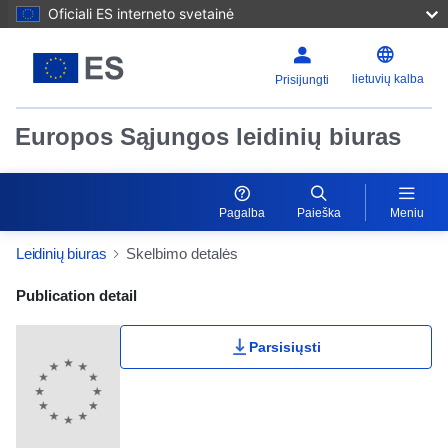
Oficiali ES interneto svetainė
lietuvių kalba
Prisijungti
Europos Sąjungos leidinių biuras
Pagalba
Paieška
Meniu
Leidinių biuras
Skelbimo detalės
Publication Detail Actions Portlet
Publication detail
Parsisiųsti