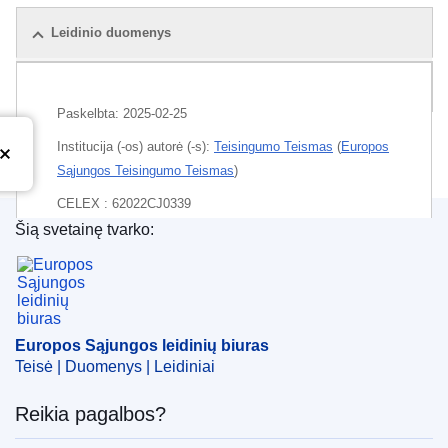
Leidinio duomenys
Rinkinys
Paskelbta:
2025-02-25
Institucija (-os) autorė (-s):
Teisingumo Teismas
(
Europos
Sąjungos Teisingumo Teismas
)
CELEX : 62022CJ0339
Šią svetainę tvarko:
ECLI : ECLI:EU:C:2025:108
Europos Sąjungos leidinių biuras
Europos Sąjungos leidinių biuras
Teisė | Duomenys | Leidiniai
Reikia pagalbos?