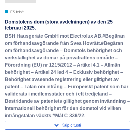
ES teisė
Domstolens dom (stora avdelningen) av den 25
februari 2025.
BSH Hausgeräte GmbH mot Electrolux AB.#Begäran
om förhandsavgörande från Svea Hovrätt.#Begäran
om förhandsavgörande – Domstols behörighet och
verkställighet av domar på privaträttens område –
Förordning (EU) nr 1215/2012 – Artikel 4.1 – Allmän
behörighet – Artikel 24 led 4 – Exklusiv behörighet –
Behörighet avseende registrering eller giltighet av
patent – Talan om intrång – Europeiskt patent som har
validerats i medlemsstater och i ett tredjeland –
Bestridande av patentets giltighet genom invändning –
Internationell behörighet för den domstol vid vilken
intrångstalan väckts.#Mål C-339/22.
Kaip cituoti