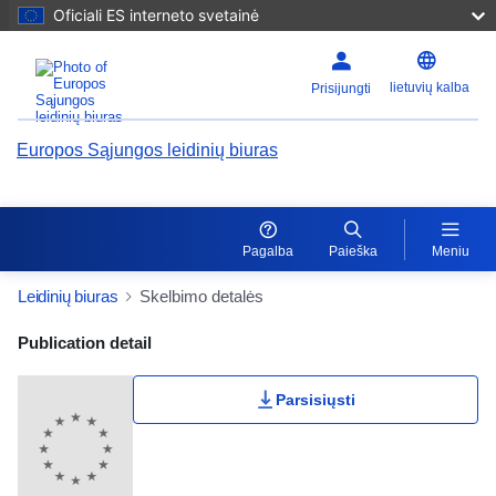
Oficiali ES interneto svetainė
lietuvių kalba
Prisijungti
Europos Sąjungos leidinių biuras
Pagalba
Paieška
Meniu
Leidinių biuras
Skelbimo detalės
Publication Detail Actions Portlet
Publication detail
Parsisiųsti