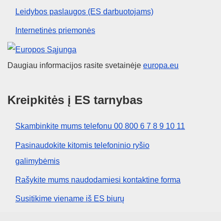
Leidybos paslaugos (ES darbuotojams)
Internetinės priemonės
Europos Sąjunga
Daugiau informacijos rasite svetainėje
europa.eu
Kreipkitės į ES tarnybas
Skambinkite mums telefonu 00 800 6 7 8 9 10 11
Pasinaudokite kitomis telefoninio ryšio
galimybėmis
Rašykite mums naudodamiesi kontaktine forma
Susitikime viename iš ES biurų