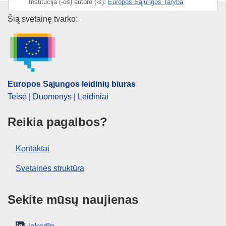
Institucija (-os) autorė (-s):
Europos Sąjungos Taryba
Europos Sąjungos leidinių biur
Šią svetainę tvarko:
IMMC : ST 9398 2025 INIT
Europos Sąjungos leidinių biuras
Teisė | Duomenys | Leidiniai
Reikia pagalbos?
Kontaktai
Svetainės struktūra
Sekite mūsų naujienas