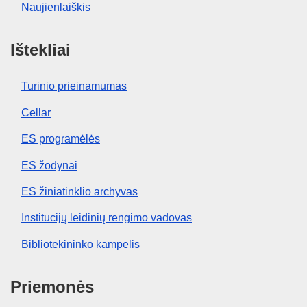
Naujienlaiškis
Ištekliai
Turinio prieinamumas
Cellar
ES programėlės
ES žodynai
ES žiniatinklio archyvas
Institucijų leidinių rengimo vadovas
Bibliotekininko kampelis
Priemonės