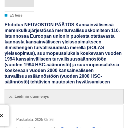
ES teisė
Ehdotus NEUVOSTON PÄÄTÖS Kansainvälisessä
merenkulkujärjestössä meriturvallisuuskomitean 110.
istunnossa Euroopan unionin puolesta otettavasta
kannasta kansainväliseen yleissopimukseen
ihmishengen turvallisuudesta merellä (SOLAS-
yleissopimus), suurnopeusaluksia koskevaan vuoden
1994 kansainväliseen turvallisuussäännöstöön
(vuoden 1994 HSC-säännöstö) ja suurnopeusaluksia
koskevaan vuoden 2000 kansainväliseen
turvallisuussäännöstöön (vuoden 2000 HSC-
säännöstö) tehtävien muutosten hyväksymiseen
Leidinio duomenys
Paskelbta:
2025-05-26