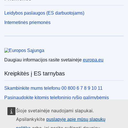
Leidybos paslaugos (ES darbuotojams)
Internetinės priemonės
Europos Sąjunga
Daugiau informacijos rasite svetainėje
europa.eu
Kreipkitės į ES tarnybas
Skambinkite mums telefonu 00 800 6 7 8 9 10 11
Pasinaudokite kitomis telefoninio ryšio galimybėmis
Rašykite mums naudodamiesi kontaktine forma
Šioje svetainėje naudojami slapukai.
Susitikime viename iš ES biurų
Apsilankykite
puslapyje apie mūsų slapukų