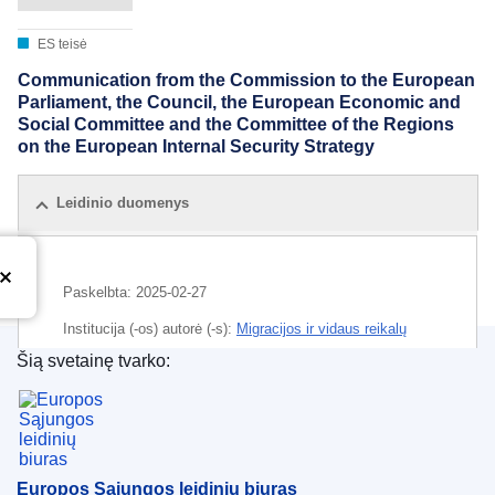
ES teisė
Communication from the Commission to the European
Parliament, the Council, the European Economic and
Social Committee and the Committee of the Regions
on the European Internal Security Strategy
Leidinio duomenys
Paskelbta:
2025-02-27
Institucija (-os) autorė (-s):
Migracijos ir vidaus reikalų
generalinis direktoratas
(
Europos Komisija
)
,
Europos
Šią svetainę tvarko:
Komisija
Europos Sąjungos leidinių biuras
Tema:
Europos saugumas
IMMC : Ares(2025)1574714
Europos Sąjungos leidinių biuras