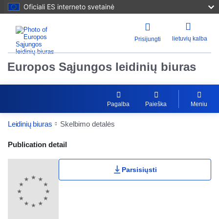
Oficiali ES interneto svetainė
lietuvių kalba
Prisijungti
Europos Sąjungos leidinių biuras
Pagalba
Paieška
Meniu
Leidinių biuras
Skelbimo detalės
Publication Detail Actions Portlet
Publication detail
Parsisiųsti