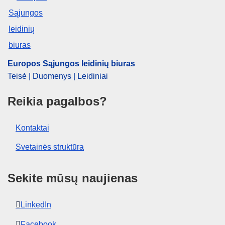
EDITION : 377ab800-836b-4fde-85ff-2e4aac7dee94
Europos Sąjungos leidinių biuras
Teisė | Duomenys | Leidiniai
Reikia pagalbos?
Kontaktai
Svetainės struktūra
Sekite mūsų naujienas
LinkedIn
Facebook