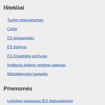
Ištekliai
Turinio prieinamumas
Cellar
ES programėlės
ES žodynai
ES žiniatinklio archyvas
Institucijų leidinių rengimo vadovas
Bibliotekininko kampelis
Priemonės
Leidybos paslaugos (ES darbuotojams)