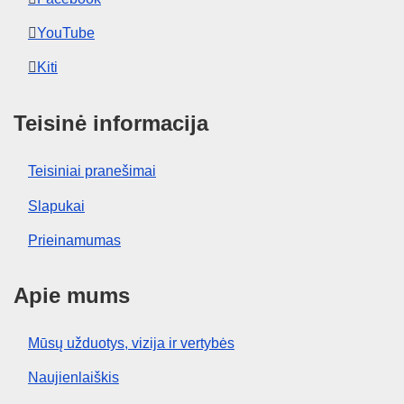
YouTube
Kiti
Teisinė informacija
Teisiniai pranešimai
Slapukai
Prieinamumas
Apie mums
Mūsų užduotys, vizija ir vertybės
Naujienlaiškis