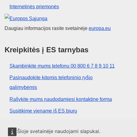
Internetinės priemonės
Europos Sąjunga
Daugiau informacijos rasite svetainėje
europa.eu
Kreipkitės į ES tarnybas
Skambinkite mums telefonu 00 800 6 7 8 9 10 11
Pasinaudokite kitomis telefoninio ryšio
galimybėmis
Rašykite mums naudodamiesi kontaktine forma
Susitikime viename iš ES biurų
Socialiniai tinklai
Šioje svetainėje naudojami slapukai.