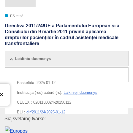
ES teisė
Directiva 2011/24/UE a Parlamentului European și a
Consiliului din 9 martie 2011 privind aplicarea
drepturilor pacienților în cadrul asistenței medicale
transfrontaliere
Leidinio duomenys
Visi leidimai
Paskelbta:
2025-01-12
Institucija (-os) autorė (-s):
Laikinieji duomenys
CELEX : 02011L0024-20250112
ELI :
dir/2011/24/2025-01-12
Europos Sąjungos leidinių biur
Šią svetainę tvarko:
EDITION : 3bb5ff07-dd4d-11e3-8cd4-01aa75ed71a1