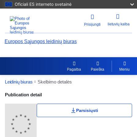
Oficiali ES interneto svetainė
lietuvių kalba
Prisijungti
Europos Sąjungos leidinių biuras
Pagalba
Paieška
Meniu
Leidinių biuras
Skelbimo detalės
Publication Detail Actions Portlet
Publication detail
Parsisiųsti