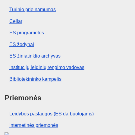
Turinio prieinamumas
Cellar
ES programėlės
ES žodynai
ES žiniatinklio archyvas
Institucijų leidinių rengimo vadovas
Bibliotekininko kampelis
Priemonės
Leidybos paslaugos (ES darbuotojams)
Internetinės priemonės