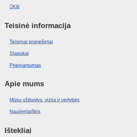
Kiti
Teisinė informacija
Teisiniai pranešimai
Slapukai
Prieinamumas
Apie mums
Mūsų užduotys, vizija ir vertybės
Naujienlaiškis
Ištekliai