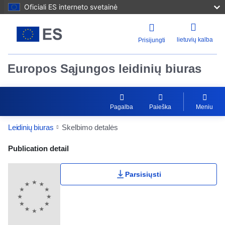
Oficiali ES interneto svetainė
lietuvių kalba
Prisijungti
Europos Sąjungos leidinių biuras
Pagalba
Paieška
Meniu
Leidinių biuras
Skelbimo detalės
Publication Detail Actions Portlet
Publication detail
Parsisiųsti