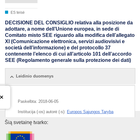
ES teisė
DECISIONE DEL CONSIGLIO relativa alla posizione da
adottare, a nome dell’Unione europea, in sede di
Comitato misto SEE riguardo alla modifica dell’allegato
XI (Comunicazione elettronica, servizi audiovisivi e
società dell’informazione) e del protocollo 37
contenente l’elenco di cui all’articolo 101 dell’accordo
SEE (Regolamento generale sulla protezione dei dati)
Leidinio duomenys
Paskelbta:
2018-06-05
Institucija (-os) autorė (-s):
Europos Sąjungos Taryba
Europos Sąjungos leidinių biur
Šią svetainę tvarko:
IMMC : ST 8562 2018 INIT