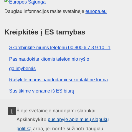
Europos Sąjunga
Daugiau informacijos rasite svetainėje
europa.eu
Kreipkitės į ES tarnybas
Skambinkite mums telefonu 00 800 6 7 8 9 10 11
Pasinaudokite kitomis telefoninio ryšio
galimybėmis
Rašykite mums naudodamiesi kontaktine forma
Susitikime viename iš ES biurų
Socialiniai tinklai
Šioje svetainėje naudojami slapukai.
Apsilankykite
puslapyje apie mūsų slapukų
ES socialinių tinklų kanalai
arba, jei norite sužinoti daugiau
politiką