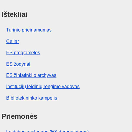
Ištekliai
Turinio prieinamumas
Cellar
ES programėlės
ES žodynai
ES žiniatinklio archyvas
Institucijų leidinių rengimo vadovas
Bibliotekininko kampelis
Priemonės
Leidybos paslaugos (ES darbuotojams)