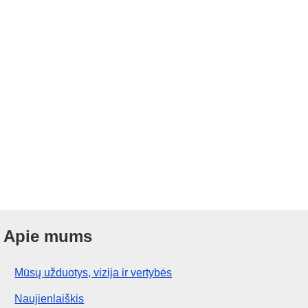
Apie mums
Mūsų užduotys, vizija ir vertybės
Naujienlaiškis