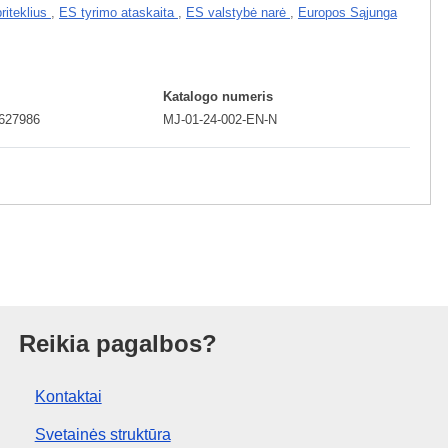
riteklius
,
ES tyrimo ataskaita
,
ES valstybė narė
,
Europos Sąjunga
Katalogo numeris
6627986
MJ-01-24-002-EN-N
ras
Reikia pagalbos?
Kontaktai
Svetainės struktūra