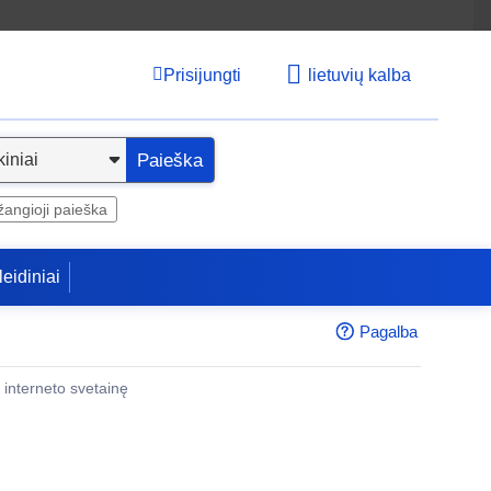
Prisijungti
lietuvių kalba
Paieška
angioji paieška
leidiniai
Pagalba
 į interneto svetainę