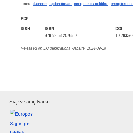
Tema:
duomenų apdorojimas
,
energetikos politika
,
energijos nep
PDF
ISSN
ISBN
DOI
978-92-68-20765-9
10.2833/
Released on EU publications website:
2024-09-18
Europos Sąjungos leidinių biu
Šią svetainę tvarko: