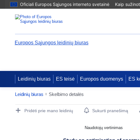
Oficiali Europos Sąjungos interneto svetainė
Kaip sužinot
Europos Sąjungos leidinių biuras
Leidinių biuras
ES teisė
Europos duomenys
ES k
Leidinių biuras
Skelbimo detalės
Publication Detail Actions Portlet
Pridėti prie mano leidinių
Sukurti pranešimą
Naudotojų vertinimas