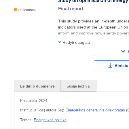
Study on optimisation of energy 
Final report
ES leidiniai
This study provides an in-depth under
indicators used at the European Union 
inform and improve how energy poverty
levels of governance. First, we identi
Rodyti daugiau
Atsisiu
Leidinio duomenys
Susiję leidiniai
Paskelbta:
2024
Institucija (-os) autorė (-s):
Energetikos generalinis direktoratas
(
Temos:
Energetikos politika