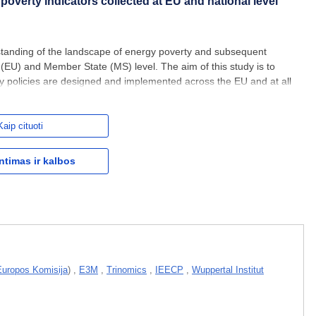
poverty indicators collected at EU and national level
standing of the landscape of energy poverty and subsequent
(EU) and Member State (MS) level. The aim of this study is to
 policies are designed and implemented across the EU and at all
fied and mapped relevant data for energy poverty monitoring and
Kaip cituoti
ntimas ir kalbos
Europos Komisija
)
,
E3M
,
Trinomics
,
IEECP
,
Wuppertal Institut