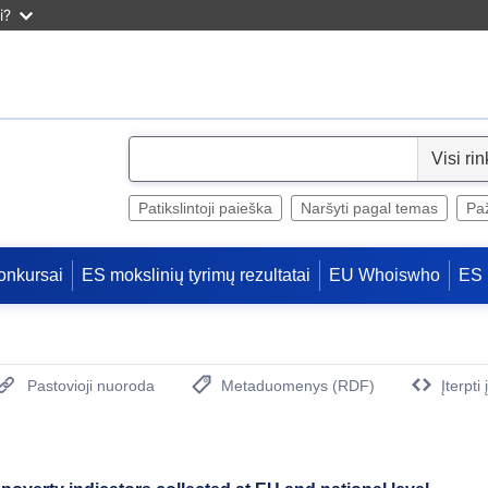
i?
S
e
l
Patikslintoji paieška
Naršyti pagal temas
Paž
e
c
onkursai
ES mokslinių tyrimų rezultatai
EU Whoiswho
ES 
t
Pastovioji nuoroda
Metaduomenys (RDF)
Įterpti
(Atidaro naują langą)