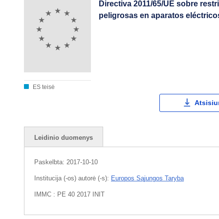
Directiva 2011/65/UE sobre restr
peligrosas en aparatos eléctrico
ES teisė
Atsisiu
Leidinio duomenys
Paskelbta:
2017-10-10
Institucija (-os) autorė (-s):
Europos Sąjungos Taryba
IMMC : PE 40 2017 INIT