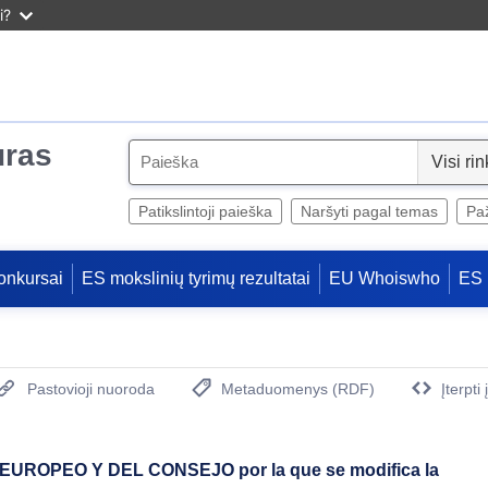
i?
uras
S
e
l
Patikslintoji paieška
Naršyti pagal temas
Paž
e
c
onkursai
ES mokslinių tyrimų rezultatai
EU Whoiswho
ES 
t
Pastovioji nuoroda
Metaduomenys (RDF)
Įterpti
(Atidaro naują langą)
ROPEO Y DEL CONSEJO por la que se modifica la