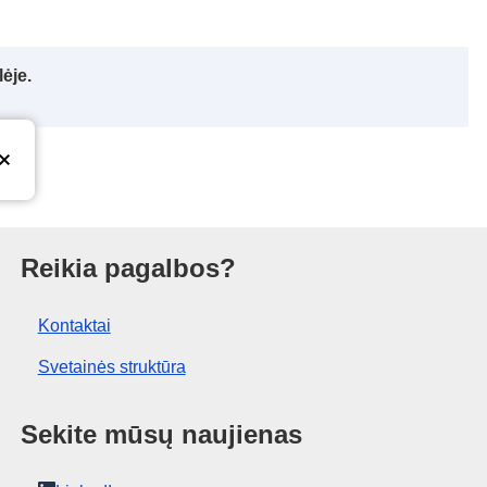
ėje.
ras
Reikia pagalbos?
Kontaktai
Svetainės struktūra
Sekite mūsų naujienas