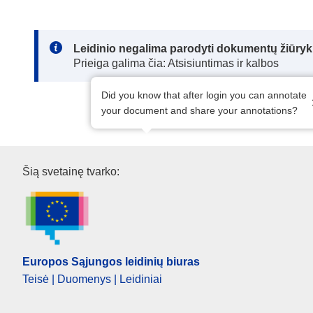
Note:
Leidinio negalima parodyti dokumentų žiūrykl
Prieiga galima čia: Atsisiuntimas ir kalbos
Did you know that after login you can annotate
your document and share your annotations?
Europos Sąjungos leidinių biu
Šią svetainę tvarko:
Europos Sąjungos leidinių biuras
Teisė | Duomenys | Leidiniai