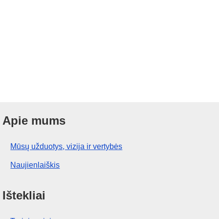
Apie mums
Mūsų užduotys, vizija ir vertybės
Naujienlaiškis
Ištekliai