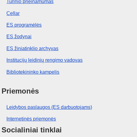
Turinio prieinamumas
Cellar
ES programėlės
ES žodynai
ES žiniatinklio archyvas
Institucijų leidinių rengimo vadovas
Bibliotekininko kampelis
Priemonės
Leidybos paslaugos (ES darbuotojams)
Internetinės priemonės
Socialiniai tinklai