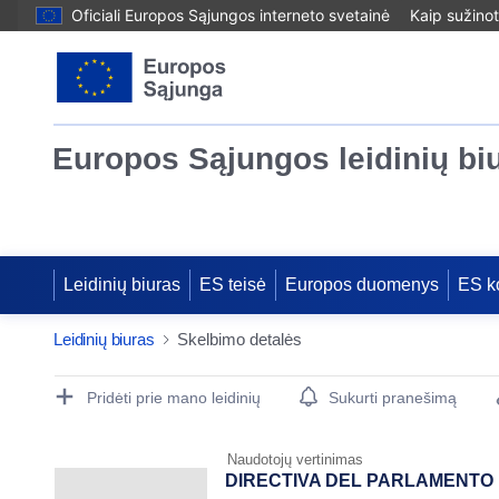
Oficiali Europos Sąjungos interneto svetainė
Kaip sužinot
Europos Sąjungos leidinių bi
Leidinių biuras
ES teisė
Europos duomenys
ES k
Leidinių biuras
Skelbimo detalės
Publication Detail Actions Portlet
Pridėti prie mano leidinių
Sukurti pranešimą
Naudotojų vertinimas
DIRECTIVA DEL PARLAMENTO EU