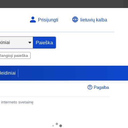
Prisijungti
lietuvių kalba
Paieška
angioji paieška
leidiniai
Pagalba
 į interneto svetainę