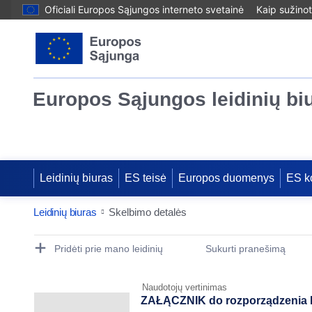
Oficiali Europos Sąjungos interneto svetainė
Kaip sužinot
Europos Sąjungos leidinių bi
Leidinių biuras
ES teisė
Europos duomenys
ES k
Leidinių biuras
Skelbimo detalės
Publication Detail Actions Portlet
Pridėti prie mano leidinių
Sukurti pranešimą
Naudotojų vertinimas
ZAŁĄCZNIK do rozporządzenia P