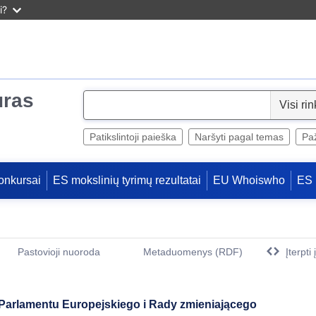
i?
uras
S
e
l
Patikslintoji paieška
Naršyti pagal temas
Paž
e
c
onkursai
ES mokslinių tyrimų rezultatai
EU Whoiswho
ES 
t
Pastovioji nuoroda
Metaduomenys (RDF)
Įterpti
(Atidaro naują langą)
arlamentu Europejskiego i Rady zmieniającego