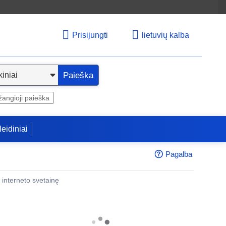
Prisijungti
lietuvių kalba
Paieška
angioji paieška
leidiniai
Pagalba
 į interneto svetainę