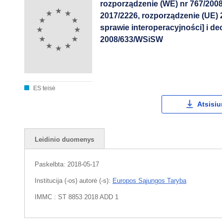
rozporządzenie (WE) nr 767/2008
2017/2226, rozporządzenie (UE)
sprawie interoperacyjności] i d
2008/633/WSiSW
ES teisė
Atsisiu
Leidinio duomenys
Paskelbta:
2018-05-17
Institucija (-os) autorė (-s):
Europos Sąjungos Taryba
IMMC : ST 8853 2018 ADD 1