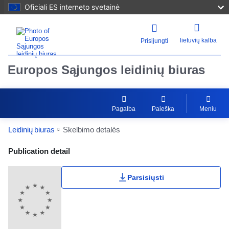
Oficiali ES interneto svetainė
lietuvių kalba
Prisijungti
Europos Sąjungos leidinių biuras
Pagalba
Paieška
Meniu
Leidinių biuras
Skelbimo detalės
Publication Detail Actions Portlet
Publication detail
Parsisiųsti