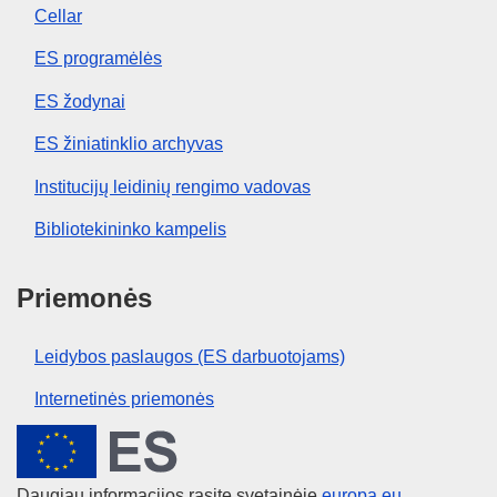
Cellar
ES programėlės
ES žodynai
ES žiniatinklio archyvas
Institucijų leidinių rengimo vadovas
Bibliotekininko kampelis
Priemonės
Leidybos paslaugos (ES darbuotojams)
Internetinės priemonės
Europos Sąjunga
Daugiau informacijos rasite svetainėje
europa.eu