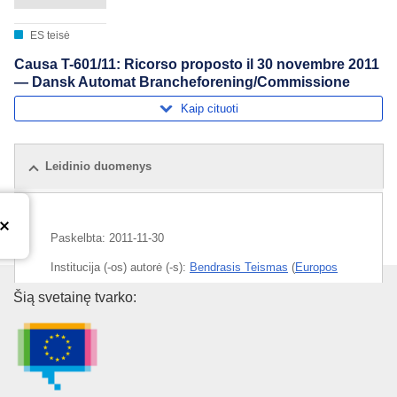
ES teisė
Causa T-601/11: Ricorso proposto il 30 novembre 2011
— Dansk Automat Brancheforening/Commissione
Kaip cituoti
Leidinio duomenys
Paskelbta:
2011-11-30
Institucija (-os) autorė (-s):
Bendrasis Teismas
(
Europos
Sąjungos Teisingumo Teismas
)
Europos Sąjungos leidinių biur
Šią svetainę tvarko:
Tema:
azartiniai lošimai
,
Danija
,
internetas
,
valstybės
pagalba
,
valstybės pagalbos kontrolė
CELEX : 62011TN0601