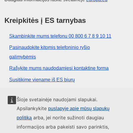
Kreipkitės į ES tarnybas
Skambinkite mums telefonu 00 800 6 7 8 9 10 11
Pasinaudokite kitomis telefoninio ryšio
galimybėmis
Rašykite mums naudodamiesi kontaktine forma
Susitikime viename iš ES biurų
Socialiniai tinklai
Šioje svetainėje naudojami slapukai.
Apsilankykite
puslapyje apie mūsų slapukų
ES socialinių tinklų kanalai
arba, jei norite sužinoti daugiau
politiką
informacijos arba pakeisti savo parinktis,
ES institucijos ir įstaigos