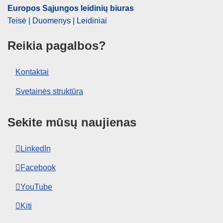
OJ : JOC_2012_025_R_0063_02
Europos Sąjungos leidinių biuras
Teisė | Duomenys | Leidiniai
Reikia pagalbos?
Kontaktai
Svetainės struktūra
Sekite mūsų naujienas
LinkedIn
Facebook
YouTube
Kiti