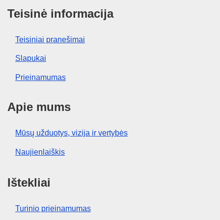
Teisinė informacija
Teisiniai pranešimai
Slapukai
Prieinamumas
Apie mums
Mūsų užduotys, vizija ir vertybės
Naujienlaiškis
Ištekliai
Turinio prieinamumas