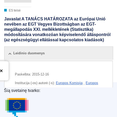
ES teisė
Javaslat A TANÁCS HATÁROZATA az Európai Unió
nevében az EGT Vegyes Bizottságban az EGT-
megállapodás XXI. mellékletének (Statisztika)
módosítására vonatkozóan képviselendő álláspontról
(az egészségügyi ellátással kapcsolatos kiadások)
Leidinio duomenys
Paskelbta:
2015-12-16
Institucija (-os) autorė (-s):
Europos Komisija
,
Europos
išorės veiksmų tarnyba
Šią svetainę tvarko:
Europos Sąjungos leidinių biuras
Tema:
duomenų persiuntimas
,
duomenų rinkimas
,
ES
statistika
,
Europos ekonominė erdvė
,
Lichtenšteinas
,
susitarimo pakeitimas
,
sveikatos išlaidos
,
sveikatos