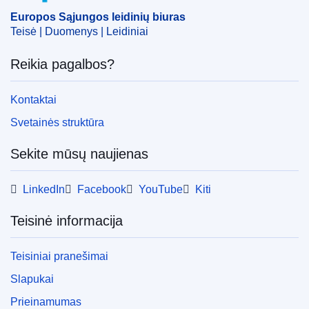
priežiūra
Europos Sąjungos leidinių biuras
CELEX : 52015PC0656
Teisė | Duomenys | Leidiniai
COMNAT : COM_2015_0656_FIN
Reikia pagalbos?
Kontaktai
Svetainės struktūra
Sekite mūsų naujienas
LinkedIn
Facebook
YouTube
Kiti
Teisinė informacija
Teisiniai pranešimai
Slapukai
Prieinamumas