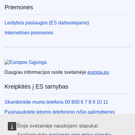
Priemonės
Leidybos paslaugos (ES darbuotojams)
Internetinės priemonės
Europos Sąjunga
Daugiau informacijos rasite svetainėje
europa.eu
Kreipkitės į ES tarnybas
Skambinkite mums telefonu 00 800 6 7 8 9 10 11
Pasinaudokite kitomis telefoninio ryšio galimybėmis
Rašykite mums naudodamiesi kontaktine forma
Šioje svetainėje naudojami slapukai.
Susitikime viename iš ES biurų
Apsilankykite
puslapyje apie mūsų slapukų