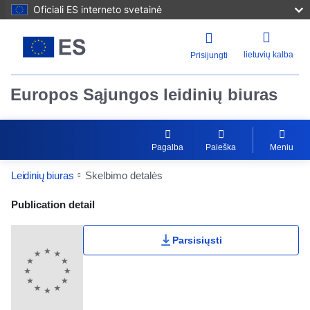
Oficiali ES interneto svetainė
lietuvių kalba
Prisijungti
Europos Sąjungos leidinių biuras
Pagalba
Paieška
Meniu
Leidinių biuras
Skelbimo detalės
Publication Detail Actions Portlet
Publication detail
Parsisiųsti