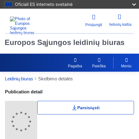
Oficiali ES interneto svetainė
lietuvių kalba
Prisijungti
Europos Sąjungos leidinių biuras
Pagalba
Paieška
Meniu
Leidinių biuras
Skelbimo detalės
Publication Detail Actions Portlet
Publication detail
Parsisiųsti