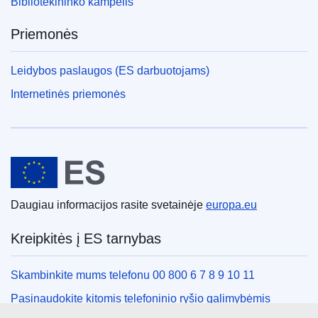
Bibliotekininko kampelis
Priemonės
Leidybos paslaugos (ES darbuotojams)
Internetinės priemonės
Europos Sąjunga
Daugiau informacijos rasite svetainėje
europa.eu
Kreipkitės į ES tarnybas
Skambinkite mums telefonu 00 800 6 7 8 9 10 11
Pasinaudokite kitomis telefoninio ryšio galimybėmis