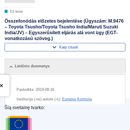
ES teisė
Összefonódás előzetes bejelentése (Ügyszám: M.9476
– Toyota Tsusho/Toyota Tsusho India/Maruti Suzuki
India/JV) – Egyszerűsített eljárás alá vont ügy (EGT-
vonatkozású szöveg.)
Kaip cituoti
Leidinio duomenys
Paskelbta:
2019-08-16
Institucija (-os) autorė (-s):
Europos Komisija
Šią svetainę tvarko:
Tema:
aeronautikos pramonė
,
atliekų tvarkymas
,
Europos Sąjungos leidinių biuras
bendrovių jungimo kontrolė
,
ekonomikos santalka
,
motorinių transporto priemonių pramonė
,
platintojas
,