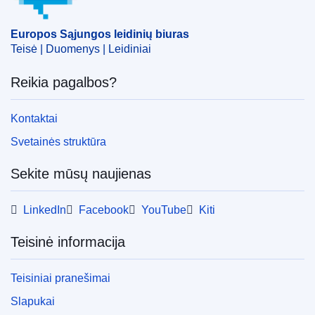
transporto priemonės įranga
CELEX : 52019M9476
Europos Sąjungos leidinių biuras
Teisė | Duomenys | Leidiniai
OJ : JOC_2019_276_R_0008
Reikia pagalbos?
Kontaktai
Svetainės struktūra
Sekite mūsų naujienas
LinkedIn
Facebook
YouTube
Kiti
Teisinė informacija
Teisiniai pranešimai
Slapukai