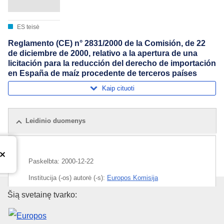
ES teisė
Reglamento (CE) n° 2831/2000 de la Comisión, de 22
de diciembre de 2000, relativo a la apertura de una
licitación para la reducción del derecho de importación
en España de maíz procedente de terceros países
Kaip cituoti
Leidinio duomenys
Paskelbta:
2000-12-22
Institucija (-os) autorė (-s):
Europos Komisija
Europos Sąjungos leidinių biur
Šią svetainę tvarko:
Tema:
importas
,
Ispanija
,
kukurūzai
,
muitų tarifų
sumažinimas
,
sutarties sudarymas
,
trečioji valstybė