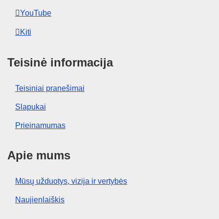
YouTube
Kiti
Teisinė informacija
Teisiniai pranešimai
Slapukai
Prieinamumas
Apie mums
Mūsų užduotys, vizija ir vertybės
Naujienlaiškis