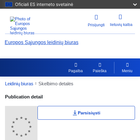
Oficiali ES interneto svetainė
lietuvių kalba
Prisijungti
Europos Sąjungos leidinių biuras
Pagalba
Paieška
Meniu
Leidinių biuras
Skelbimo detalės
Publication Detail Actions Portlet
Publication detail
Parsisiųsti