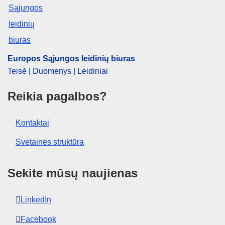
CELEX : 32000R2831
ELI :
reg/2000/2831/oj
OJ : JOL_2000_328_R_0014_01
Europos Sąjungos leidinių biuras
Teisė | Duomenys | Leidiniai
Reikia pagalbos?
Kontaktai
Svetainės struktūra
Sekite mūsų naujienas
LinkedIn
Facebook