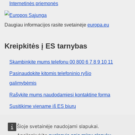
Internetinės priemonės
Europos Sąjunga
Daugiau informacijos rasite svetainėje
europa.eu
Kreipkitės į ES tarnybas
Skambinkite mums telefonu 00 800 6 7 8 9 10 11
Pasinaudokite kitomis telefoninio ryšio
galimybėmis
Rašykite mums naudodamiesi kontaktine forma
Susitikime viename iš ES biurų
Socialiniai tinklai
Šioje svetainėje naudojami slapukai.