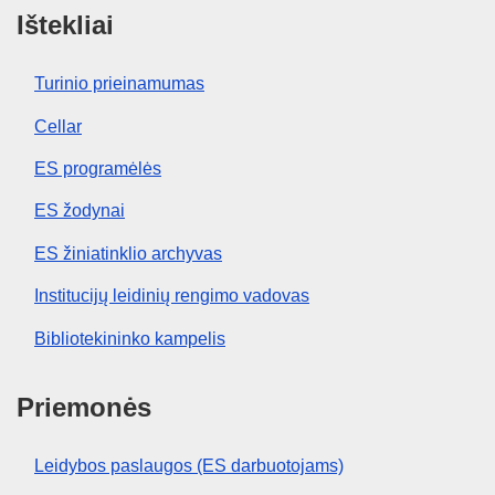
Ištekliai
Turinio prieinamumas
Cellar
ES programėlės
ES žodynai
ES žiniatinklio archyvas
Institucijų leidinių rengimo vadovas
Bibliotekininko kampelis
Priemonės
Leidybos paslaugos (ES darbuotojams)