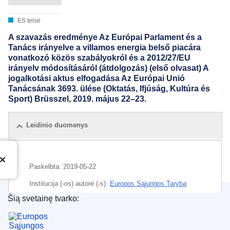
ES teisė
A szavazás eredménye Az Európai Parlament és a
Tanács irányelve a villamos energia belső piacára
vonatkozó közös szabályokról és a 2012/27/EU
irányelv módosításáról (átdolgozás) (első olvasat) A
jogalkotási aktus elfogadása Az Európai Unió
Tanácsának 3693. ülése (Oktatás, Ifjúság, Kultúra és
Sport) Brüsszel, 2019. május 22–23.
Leidinio duomenys
Paskelbta:
2019-05-22
Institucija (-os) autorė (-s):
Europos Sąjungos Taryba
Šią svetainę tvarko:
IMMC : ST 9582 2019 INIT
Europos Sąjungos leidinių biuras