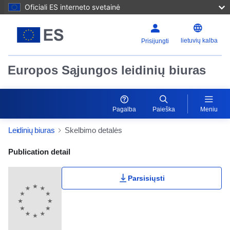
Oficiali ES interneto svetainė
lietuvių kalba
Prisijungti
Europos Sąjungos leidinių biuras
Pagalba
Paieška
Meniu
Leidinių biuras
Skelbimo detalės
Publication Detail Actions Portlet
Publication detail
Parsisiųsti