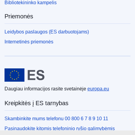
Bibliotekininko kampelis
Priemonės
Leidybos paslaugos (ES darbuotojams)
Internetinės priemonės
Europos Sąjunga
Daugiau informacijos rasite svetainėje
europa.eu
Kreipkitės į ES tarnybas
Skambinkite mums telefonu 00 800 6 7 8 9 10 11
Pasinaudokite kitomis telefoninio ryšio galimybėmis