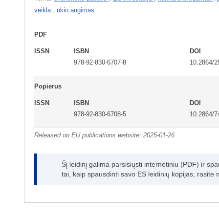
veikla
,
ūkio augimas
PDF
ISSN
ISBN
DOI
978-92-830-6707-8
10.2864/2
Popierus
ISSN
ISBN
DOI
978-92-830-6708-5
10.2864/7
Released on EU publications website:
2025-01-26
Šį leidinį galima parsisiųsti internetiniu (PDF) ir 
tai, kaip spausdinti savo ES leidinių kopijas, rasit