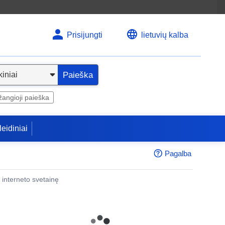
Prisijungti
lietuvių kalba
Paieška
angioji paieška
leidiniai
Pagalba
 į interneto svetainę