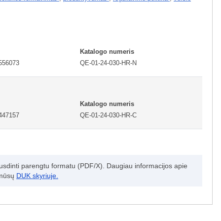
Katalogo numeris
556073
QE-01-24-030-HR-N
Katalogo numeris
447157
QE-01-24-030-HR-C
spausdinti parengtu formatu (PDF/X). Daugiau informacijos apie
e mūsų
DUK skyriuje.