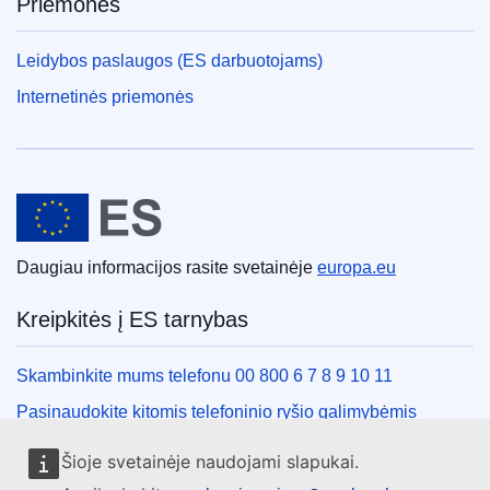
Priemonės
Leidybos paslaugos (ES darbuotojams)
Internetinės priemonės
Europos Sąjunga
Daugiau informacijos rasite svetainėje
europa.eu
Kreipkitės į ES tarnybas
Skambinkite mums telefonu 00 800 6 7 8 9 10 11
Pasinaudokite kitomis telefoninio ryšio galimybėmis
Rašykite mums naudodamiesi kontaktine forma
Šioje svetainėje naudojami slapukai.
Susitikime viename iš ES biurų