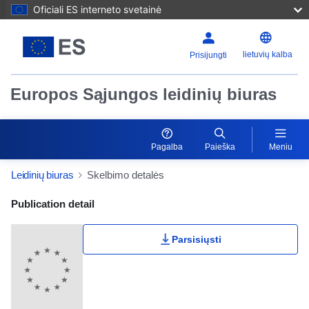
Oficiali ES interneto svetainė
lietuvių kalba
Prisijungti
Europos Sąjungos leidinių biuras
Pagalba
Paieška
Meniu
Leidinių biuras
Skelbimo detalės
Publication Detail Actions Portlet
Publication detail
Parsisiųsti