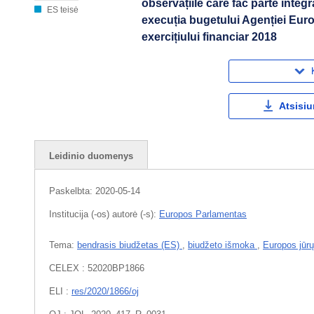
observațiile care fac parte inte
ES teisė
execuția bugetului Agenției Eur
exercițiului financiar 2018
Atsisiu
Leidinio duomenys
Paskelbta:
2020-05-14
Institucija (-os) autorė (-s):
Europos Parlamentas
Tema:
bendrasis biudžetas (ES)
,
biudžeto išmoka
,
Europos jūr
CELEX : 52020BP1866
ELI :
res/2020/1866/oj