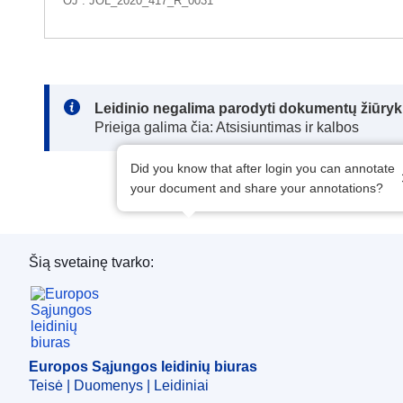
OJ : JOL_2020_417_R_0031
Note:
Leidinio negalima parodyti dokumentų žiūrykl
Prieiga galima čia: Atsisiuntimas ir kalbos
Did you know that after login you can annotate
your document and share your annotations?
Šią svetainę tvarko:
Europos Sąjungos leidinių biuras
Europos Sąjungos leidinių biuras
Teisė | Duomenys | Leidiniai