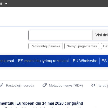
i?
S
e
l
Patikslintoji paieška
Naršyti pagal temas
Paž
e
c
onkursai
ES mokslinių tyrimų rezultatai
EU Whoiswho
ES 
t
Pastovioji nuoroda
Metaduomenys (RDF)
Įterpti
(Atidaro naują langą)
amentului European din 14 mai 2020 conținând