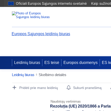
Oficiali Europos Sąjungos interneto svetainė
Kaip sužinot
Europos Sąjungos leidinių biuras
Leidinių biuras
ES teisė
Europos duomenys
ES k
Leidinių biuras
Skelbimo detalės
Publication Detail Actions Portlet
Pridėti prie mano leidinių
Sukurti pranešimą
Naudotojų vertinimas
Rezoluția (UE) 2020/1866 a Parl