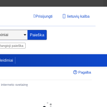
Prisijungti
lietuvių kalba
Paieška
angioji paieška
leidiniai
Pagalba
 į interneto svetainę