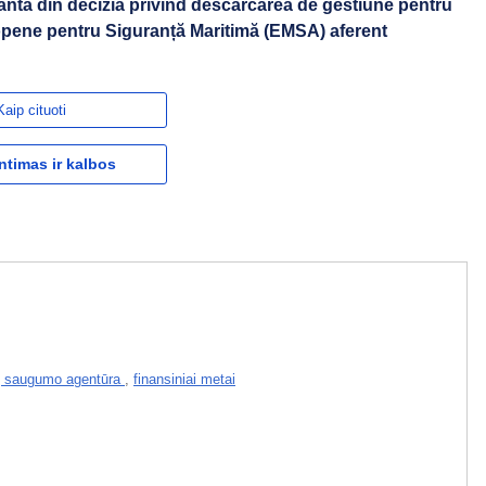
grantă din decizia privind descărcarea de gestiune pentru
opene pentru Siguranță Maritimă (EMSA) aferent
Kaip cituoti
ntimas ir kalbos
ų saugumo agentūra
,
finansiniai metai