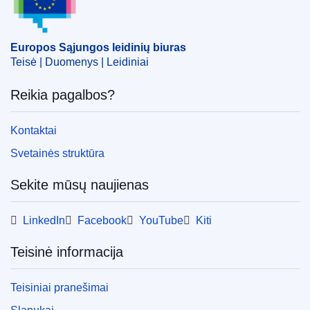
Tema:
gyvulių pašaras
,
maisto priedas
,
pritarimas
prekybai
CELEX : 32023R0053
Europos Sąjungos leidinių biuras
Teisė | Duomenys | Leidiniai
ELI :
reg_impl/2023/53/oj
OJ : JOL_2023_003_R_0002
Reikia pagalbos?
IMMC : C(2023)13/2367369
Kontaktai
Svetainės struktūra
Sekite mūsų naujienas
LinkedIn
Facebook
YouTube
Kiti
Teisinė informacija
Teisiniai pranešimai