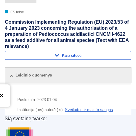
ES teisė
Commission Implementing Regulation (EU) 2023/53 of
4 January 2023 concerning the authorisation of a
preparation of Pediococcus acidilactici CNCM I-4622
as a feed additive for all animal species (Text with EEA
relevance)
Kaip cituoti
Leidinio duomenys
Paskelbta:
2023-01-04
Institucija (-os) autorė (-s):
Sveikatos ir maisto saugos
generalinis direktoratas
(
Europos Komisija
)
,
Europos
Šią svetainę tvarko:
Komisija
Europos Sąjungos leidinių biuras