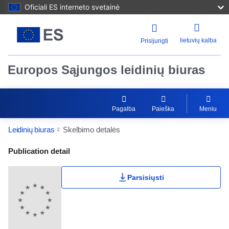
Oficiali ES interneto svetainė
lietuvių kalba
Prisijungti
Europos Sąjungos leidinių biuras
Pagalba
Paieška
Meniu
Leidinių biuras
Skelbimo detalės
Publication Detail Actions Portlet
Publication detail
Parsisiųsti