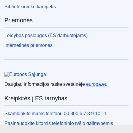
Bibliotekininko kampelis
Priemonės
Leidybos paslaugos (ES darbuotojams)
Internetinės priemonės
Europos Sąjunga
Daugiau informacijos rasite svetainėje
europa.eu
Kreipkitės į ES tarnybas
Skambinkite mums telefonu 00 800 6 7 8 9 10 11
Pasinaudokite kitomis telefoninio ryšio galimybėmis