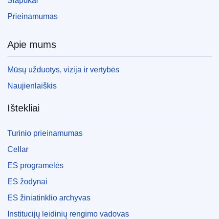
Slapukai
Prieinamumas
Apie mums
Mūsų užduotys, vizija ir vertybės
Naujienlaiškis
Ištekliai
Turinio prieinamumas
Cellar
ES programėlės
ES žodynai
ES žiniatinklio archyvas
Institucijų leidinių rengimo vadovas