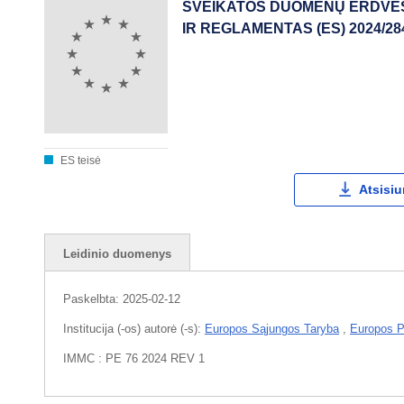
SVEIKATOS DUOMENŲ ERDVĖS, 
IR REGLAMENTAS (ES) 2024/28
ES teisė
Atsisiu
Leidinio duomenys
Paskelbta:
2025-02-12
Institucija (-os) autorė (-s):
Europos Sąjungos Taryba
,
Europos P
IMMC : PE 76 2024 REV 1