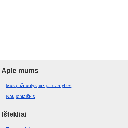
Apie mums
Mūsų užduotys, vizija ir vertybės
Naujienlaiškis
Ištekliai