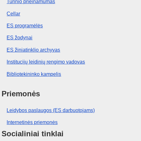
Turinio prieinamumas
Cellar
ES programėlės
ES žodynai
ES žiniatinklio archyvas
Institucijų leidinių rengimo vadovas
Bibliotekininko kampelis
Priemonės
Leidybos paslaugos (ES darbuotojams)
Internetinės priemonės
Socialiniai tinklai