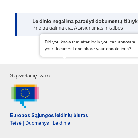
Note:
Leidinio negalima parodyti dokumentų žiūrykl
Prieiga galima čia: Atsisiuntimas ir kalbos
Did you know that after login you can annotate
your document and share your annotations?
Europos Sąjungos leidinių biu
Šią svetainę tvarko:
Europos Sąjungos leidinių biuras
Teisė | Duomenys | Leidiniai