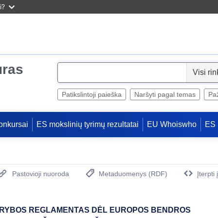
i?
uras
S
e
l
Patikslintoji paieška
Naršyti pagal temas
Paž
e
c
onkursai
ES mokslinių tyrimų rezultatai
EU Whoiswho
ES 
t
Pastovioji nuoroda
Metaduomenys (RDF)
Įterpti
(Atidaro naują langą)
ARYBOS REGLAMENTAS DĖL EUROPOS BENDROS