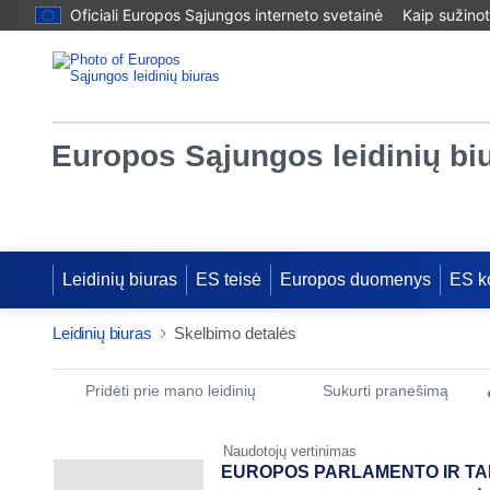
Oficiali Europos Sąjungos interneto svetainė
Kaip sužinot
Europos Sąjungos leidinių bi
Leidinių biuras
ES teisė
Europos duomenys
ES k
Leidinių biuras
Skelbimo detalės
Publication Detail Actions Portlet
Pridėti prie mano leidinių
Sukurti pranešimą
Naudotojų vertinimas
EUROPOS PARLAMENTO IR T