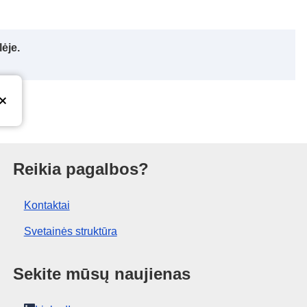
ėje.
ras
Reikia pagalbos?
Kontaktai
Svetainės struktūra
Sekite mūsų naujienas