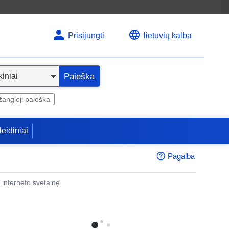
Prisijungti
lietuvių kalba
Paieška
angioji paieška
leidiniai
Pagalba
 į interneto svetainę