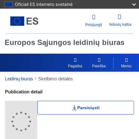
Oficiali ES interneto svetainė
lietuvių kalba
Prisijungti
Europos Sąjungos leidinių biuras
Pagalba
Paieška
Meniu
Leidinių biuras
Skelbimo detalės
Publication Detail Actions Portlet
Publication detail
Parsisiųsti