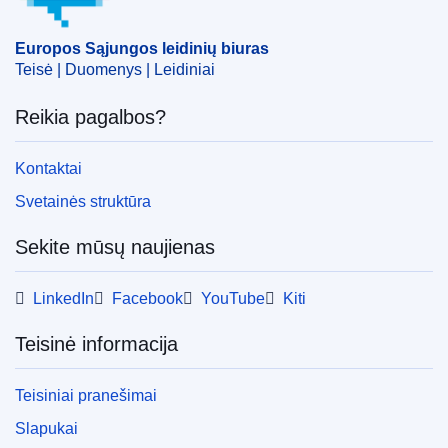
susitarimo pakeitimas
CELEX : 22021D0295
Europos Sąjungos leidinių biuras
Teisė | Duomenys | Leidiniai
ELI :
dec/2021/295/oj
OJ : JOL_2021_075_R_0009
Reikia pagalbos?
Kontaktai
Svetainės struktūra
Sekite mūsų naujienas
LinkedIn
Facebook
YouTube
Kiti
Teisinė informacija
Teisiniai pranešimai
Slapukai