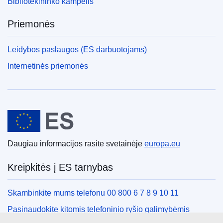
Bibliotekininko kampelis
Priemonės
Leidybos paslaugos (ES darbuotojams)
Internetinės priemonės
Europos Sąjunga
Daugiau informacijos rasite svetainėje
europa.eu
Kreipkitės į ES tarnybas
Skambinkite mums telefonu 00 800 6 7 8 9 10 11
Pasinaudokite kitomis telefoninio ryšio galimybėmis