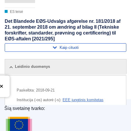
ES teisė
Det Blandede EØS-Udvalgs afgørelse nr. 181/2018 af
21. september 2018 om ændring af bilag II (Tekniske
forskrifter, standarder, prøvning og certificering) til
EØS-aftalen [2021/295]
Kaip cituoti
Leidinio duomenys
Paskelbta:
2018-09-21
Institucija (-os) autorė (-s):
EEE jungtinis komitetas
(
Europos ekonominė erdvė
)
Šią svetainę tvarko:
Europos Sąjungos leidinių biuras
Tema:
biocidas
,
cheminis produktas
,
Europos
ekonominė erdvė
,
gyvūnų gerovė
,
pritarimas prekybai
,