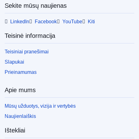
Released on EU publications website:
2014-05-07
Sekite mūsų naujienas
LinkedIn
Facebook
YouTube
Kiti
Šį leidinį galima parsisiųsti internetiniu (PDF) ir
spausdinti parengtu formatu (PDF/X). Daugiau
Teisinė informacija
informacijos apie tai, kaip spausdinti savo ES
leidinių kopijas, rasite mūsų
DUK skyriuje.
Teisiniai pranešimai
Slapukai
Prieinamumas
Apie mums
Mūsų užduotys, vizija ir vertybės
Naujienlaiškis
Ištekliai