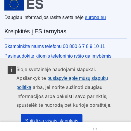
Daugiau informacijos rasite svetainėje
europa.eu
Kreipkitės į ES tarnybas
Skambinkite mums telefonu 00 800 6 7 8 9 10 11
Pasinaudokite kitomis telefoninio ryšio galimybėmis
Rašykite mums naudodamiesi kontaktine forma
Šioje svetainėje naudojami slapukai.
Susitikime viename iš ES biurų
Apsilankykite
puslapyje apie mūsų slapukų
arba, jei norite sužinoti daugiau
politiką
Socialiniai tinklai
informacijos arba pakeisti savo parinktis,
spustelėkite nuorodą bet kurioje poraštėje.
ES socialinių tinklų kanalai
ES institucijos ir įstaigos
Sutikti su visais slapukais