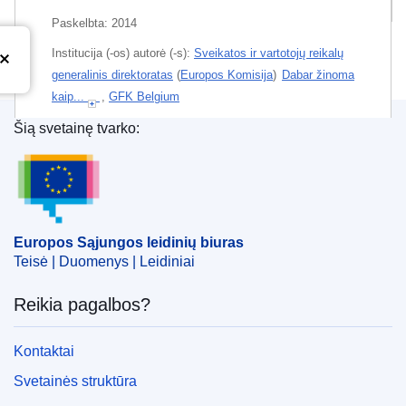
Paskelbta:
2014
Institucija (-os) autorė (-s):
Sveikatos ir vartotojų reikalų
generalinis direktoratas
(
Europos Komisija
)
Dabar žinoma
kaip...
,
GFK Belgium
Šią svetainę tvarko:
Asmeniniai autoriai:
Botterman, Sarah
;
De Cuyper, Kim
Europos Sąjungos leidinių biuras
;
Tresignie, christine
;
Temos:
Visuomenės sveikata
,
Vartotojų sveikata
,
Informavimo politika
Tema:
alkoholinis gėrimas
,
alkoholis
,
alkoholizmas
,
Europos Sąjungos leidinių biuras
Teisė | Duomenys | Leidiniai
standartizacija
,
sveikatos rizika
,
vartotojų apsauga
,
visuomenės informavimo kampanija
,
visuomenės
Reikia pagalbos?
sveikata
,
ženklinimas
Kontaktai
PDF
Svetainės struktūra