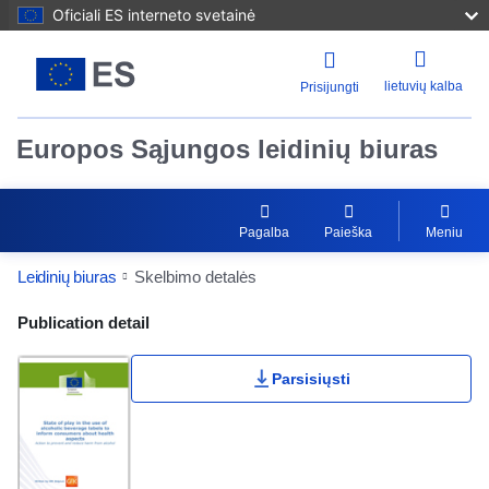
Oficiali ES interneto svetainė
lietuvių kalba
Prisijungti
Europos Sąjungos leidinių biuras
Pagalba
Paieška
Meniu
Leidinių biuras
Skelbimo detalės
Publication Detail Actions Portlet
Publication detail
Parsisiųsti