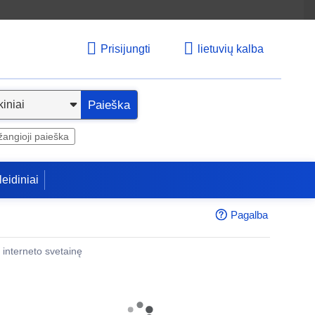
Prisijungti
lietuvių kalba
Paieška
angioji paieška
leidiniai
Pagalba
 į interneto svetainę