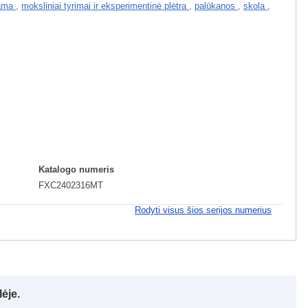
rama
,
moksliniai tyrimai ir eksperimentinė plėtra
,
palūkanos
,
skola
,
Katalogo numeris
FXC2402316MT
Rodyti visus šios serijos numerius
ėje.