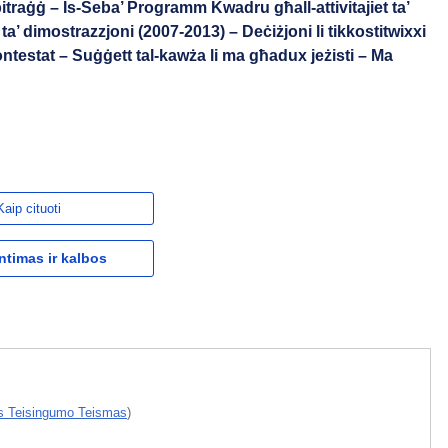
itraġġ – Is-Seba’ Programm Kwadru għall-attivitajiet ta’
 ta’ dimostrazzjoni (2007-2013) – Deċiżjoni li tikkostitwixxi
ikkontestat – Suġġett tal-kawża li ma għadux jeżisti – Ma
)
Kaip cituoti
ntimas ir kalbos
s Teisingumo Teismas
)