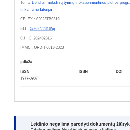
Tema:
Bendroji mokslinių tyrimų ir eksperimentinės plėtros prog
tinkamumo kiterijai
CELEX : 62023TB0319
ELI :
C/2024/2316/oj
OJ : C_202402316
IMMC : ORD-T-0319-2023
pdfa2a
ISSN
ISBN
DOI
1977-0987
Note:
Leidinio negalima parodyti dokumentų žiūrykl