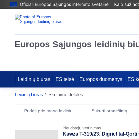
Oficiali Europos Sąjungos interneto svetainė
Kaip sužinot
Europos Sąjungos leidinių bi
Leidinių biuras
ES teisė
Europos duomenys
ES k
Leidinių biuras
Skelbimo detalės
Publication Detail Actions Portlet
Pridėti prie mano leidinių
Sukurti pranešimą
Naudotojų vertinimas
Kawża T-319/23: Digriet tal-Qorti