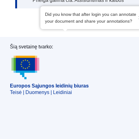
Prieiga galima čia: Atsisiuntimas ir kalbos
Did you know that after login you can annotate
your document and share your annotations?
Šią svetainę tvarko:
Europos Sąjungos leidinių biuras
Europos Sąjungos leidinių biuras
Teisė | Duomenys | Leidiniai