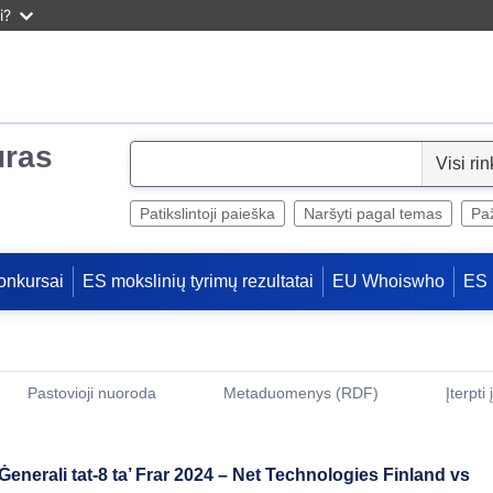
i?
uras
S
e
l
Patikslintoji paieška
Naršyti pagal temas
Paž
e
c
onkursai
ES mokslinių tyrimų rezultatai
EU Whoiswho
ES 
t
Pastovioji nuoroda
Metaduomenys (RDF)
Įterpti
(Atidaro naują langą)
 Ġenerali tat-8 ta’ Frar 2024 – Net Technologies Finland vs