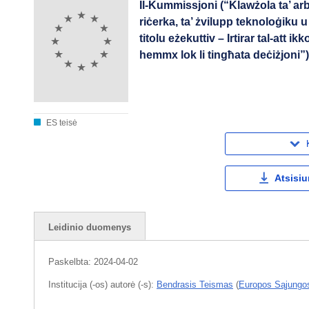
Il-Kummissjoni (“Klawżola ta’ arb
riċerka, ta’ żvilupp teknoloġiku u
titolu eżekuttiv – Irtirar tal-att 
hemmx lok li tingħata deċiżjoni”
ES teisė
Atsisiu
Leidinio duomenys
Paskelbta:
2024-04-02
Institucija (-os) autorė (-s):
Bendrasis Teismas
(
Europos Sąjungo