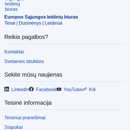
CELEX : 31991D0302
ELI :
dec/1991/302/oj
Europos Sąjungos leidinių biuras
Teisė | Duomenys | Leidiniai
OJ : JOL_1991_151_R_0086_068
Reikia pagalbos?
Kontaktai
Svetainės struktūra
Sekite mūsų naujienas
LinkedIn
Facebook
YouTube
Kiti
Teisinė informacija
Teisiniai pranešimai
Slapukai