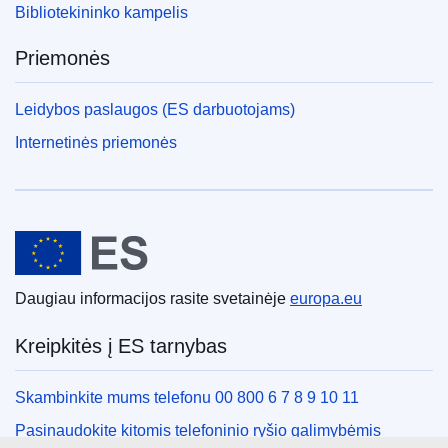
Bibliotekininko kampelis
Priemonės
Leidybos paslaugos (ES darbuotojams)
Internetinės priemonės
Europos Sąjunga
Daugiau informacijos rasite svetainėje
europa.eu
Kreipkitės į ES tarnybas
Skambinkite mums telefonu 00 800 6 7 8 9 10 11
Pasinaudokite kitomis telefoninio ryšio galimybėmis