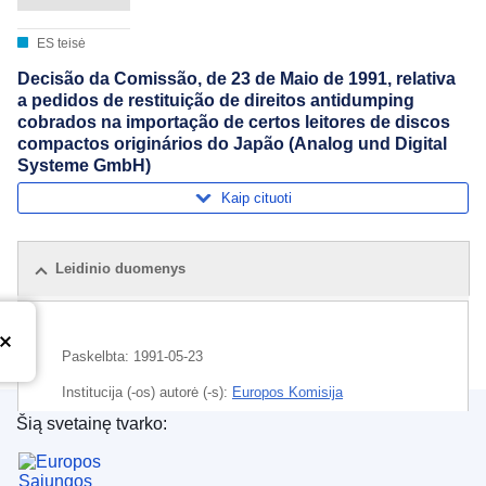
ES teisė
Decisão da Comissão, de 23 de Maio de 1991, relativa
a pedidos de restituição de direitos antidumping
cobrados na importação de certos leitores de discos
compactos originários do Japão (Analog und Digital
Systeme GmbH)
Kaip cituoti
Leidinio duomenys
Paskelbta:
1991-05-23
Institucija (-os) autorė (-s):
Europos Komisija
Šią svetainę tvarko:
Tema:
antidempingo mokestis
,
antidempingo įstatymai
,
Europos Sąjungos leidinių biuras
garso atkūrimo įranga
,
Japonija
,
skolos padengimas