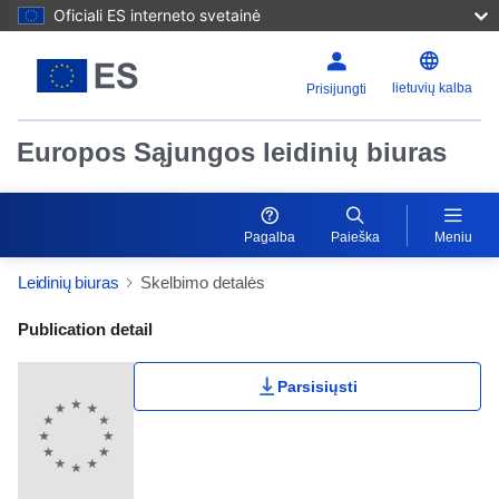
Oficiali ES interneto svetainė
lietuvių kalba
Prisijungti
Europos Sąjungos leidinių biuras
Pagalba
Paieška
Meniu
Leidinių biuras
Skelbimo detalės
Publication Detail Actions Portlet
Publication detail
Parsisiųsti