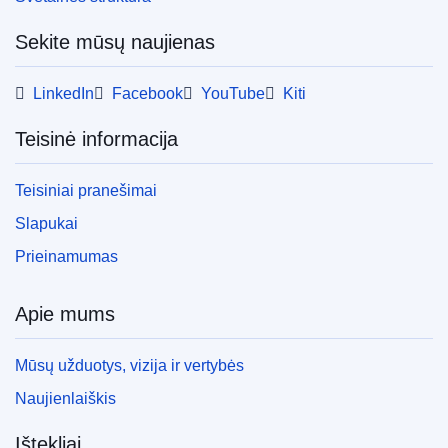
Popierus
Sekite mūsų naujienas
LinkedIn
Facebook
YouTube
Kiti
Released on EU publications website:
2017-05-22
Teisinė informacija
Šį leidinį galima parsisiųsti internetiniu (PDF) ir
Teisiniai pranešimai
spausdinti parengtu formatu (PDF/X). Daugiau
informacijos apie tai, kaip spausdinti savo ES
Slapukai
leidinių kopijas, rasite mūsų
DUK skyriuje.
Prieinamumas
Apie mums
Mūsų užduotys, vizija ir vertybės
Naujienlaiškis
Ištekliai