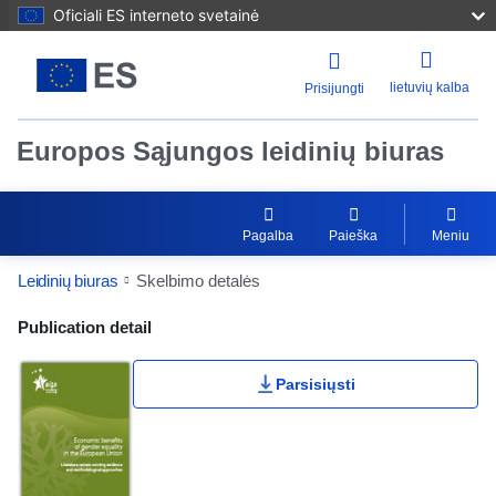
Oficiali ES interneto svetainė
lietuvių kalba
Prisijungti
Europos Sąjungos leidinių biuras
Pagalba
Paieška
Meniu
Leidinių biuras
Skelbimo detalės
Publication Detail Actions Portlet
Publication detail
Parsisiųsti