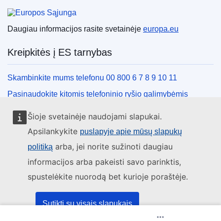
Europos Sąjunga
Daugiau informacijos rasite svetainėje
europa.eu
Kreipkitės į ES tarnybas
Skambinkite mums telefonu 00 800 6 7 8 9 10 11
Pasinaudokite kitomis telefoninio ryšio galimybėmis
Rašykite mums naudodamiesi kontaktine forma
Šioje svetainėje naudojami slapukai.
Susitikime viename iš ES biurų
Apsilankykite
puslapyje apie mūsų slapukų
arba, jei norite sužinoti daugiau
politiką
Socialiniai tinklai
informacijos arba pakeisti savo parinktis,
spustelėkite nuorodą bet kurioje poraštėje.
ES socialinių tinklų kanalai
ES institucijos ir įstaigos
Sutikti su visais slapukais