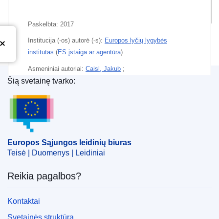
Susiję leidiniai
Paskelbta:
2017
Institucija (-os) autorė (-s):
Europos lyčių lygybės
institutas
(
ES įstaiga ar agentūra
)
Asmeniniai autoriai:
Caisl, Jakub
;
Šią svetainę tvarko:
Di Tommaso, Maria Laura
;
Gonzalez-Martinez, Ana
;
Europos Sąjungos leidinių biuras
Grinza, Elena
;
Mantouvalou, Katerina
;
Piazzalunga, Daniela
;
Rossi, Maria Cristina
;
Villosio, Claudia
;
Temos:
Pagrindinės teisės
,
Ekonomika – Finansai
Europos Sąjungos leidinių biuras
Teisė | Duomenys | Leidiniai
Tema:
antidiskriminacinė priemonė
,
ataskaita
,
ekonominis padarinys
,
ES valstybė narė
,
lyčių lygybė
,
Reikia pagalbos?
moterų padėtis
,
vienodas darbo užmokestis
,
vienodas
vertinimas
Kontaktai
Svetainės struktūra
PDF