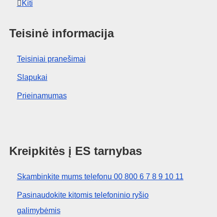
Kiti
Teisinė informacija
Teisiniai pranešimai
Slapukai
Prieinamumas
Kreipkitės į ES tarnybas
Skambinkite mums telefonu 00 800 6 7 8 9 10 11
Pasinaudokite kitomis telefoninio ryšio
galimybėmis