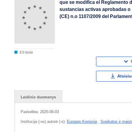
que se modifica el Reglamento de
sustancias activas aprobadas o
(CE) n.o 1107/2009 del Parlame
ES teisė
Atsisiu
Leidinio duomenys
Paskelbta:
2025-06-03
Institucija (-os) autorė (-s):
Europos Komisija
,
Sveikatos ir maist