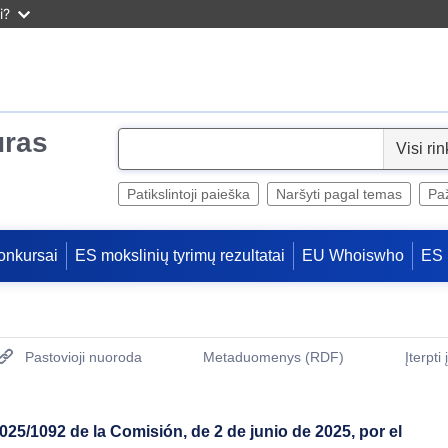
i?
uras
S
e
l
Patikslintoji paieška
Naršyti pagal temas
Paž
e
c
onkursai
ES mokslinių tyrimų rezultatai
EU Whoiswho
ES 
t
Pastovioji nuoroda
Metaduomenys (RDF)
Įterpti
(Atidaro naują langą)
25/1092 de la Comisión, de 2 de junio de 2025, por el