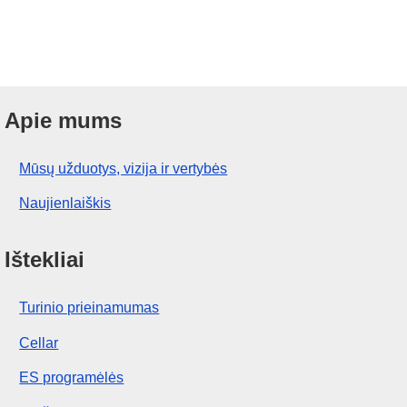
Apie mums
Mūsų užduotys, vizija ir vertybės
Naujienlaiškis
Ištekliai
Turinio prieinamumas
Cellar
ES programėlės