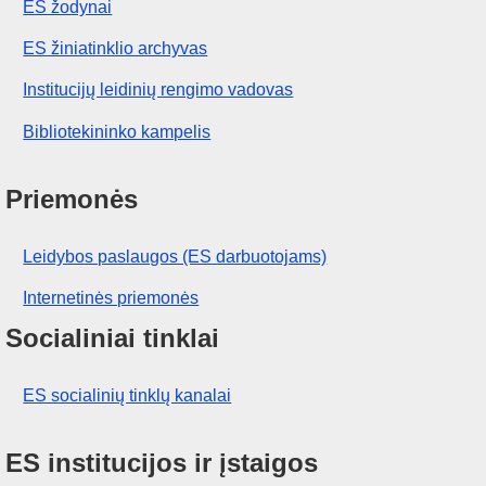
ES žodynai
ES žiniatinklio archyvas
Institucijų leidinių rengimo vadovas
Bibliotekininko kampelis
Priemonės
Leidybos paslaugos (ES darbuotojams)
Internetinės priemonės
Socialiniai tinklai
ES socialinių tinklų kanalai
ES institucijos ir įstaigos