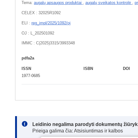
Tema:
augalų apsaugos produktai
,
augalų sveikatos kontrolė
,
p
CELEX : 32025R1092
ELI :
reg_impl/2025/1092/oj
OJ : L_202501092
IMMC : C(2025)3315/3993348
pdfa2a
ISSN
ISBN
DOI
1977-0685
Note:
Leidinio negalima parodyti dokumentų žiūrykl
Prieiga galima čia: Atsisiuntimas ir kalbos