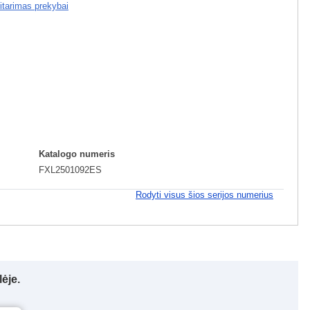
ritarimas prekybai
Katalogo numeris
FXL2501092ES
Rodyti visus šios serijos numerius
ėje.