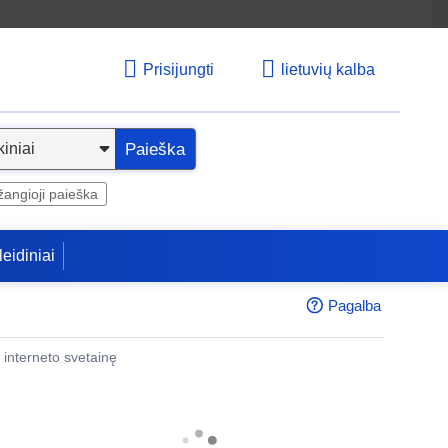
Prisijungti
lietuvių kalba
Paieška
angioji paieška
leidiniai
Pagalba
 į interneto svetainę