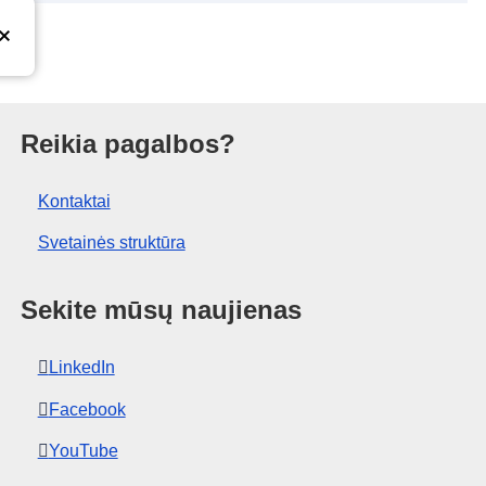
ras
Reikia pagalbos?
Kontaktai
Svetainės struktūra
Sekite mūsų naujienas
LinkedIn
Facebook
YouTube