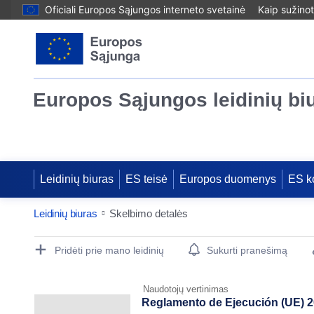
Oficiali Europos Sąjungos interneto svetainė
Kaip sužinot
Europos Sąjungos leidinių bi
Leidinių biuras
ES teisė
Europos duomenys
ES k
Leidinių biuras
Skelbimo detalės
Publication Detail Actions Portlet
Pridėti prie mano leidinių
Sukurti pranešimą
Naudotojų vertinimas
Reglamento de Ejecución (UE) 20