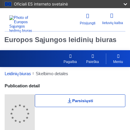
Oficiali ES interneto svetainė
lietuvių kalba
Prisijungti
Europos Sąjungos leidinių biuras
Pagalba
Paieška
Meniu
Leidinių biuras
Skelbimo detalės
Publication Detail Actions Portlet
Publication detail
Parsisiųsti