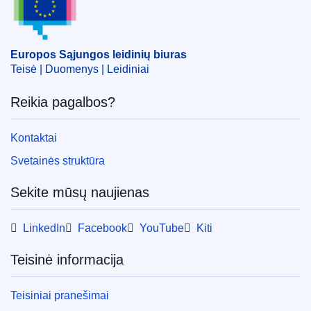
EDITION : 81f6b816-90df-11ed-b508-01aa75ed71a1
EDITION : 6d306cd7-c0f3-11ee-b164-01aa75ed71a1
Europos Sąjungos leidinių biuras
Teisė | Duomenys | Leidiniai
Reikia pagalbos?
Kontaktai
Svetainės struktūra
Sekite mūsų naujienas
LinkedIn
Facebook
YouTube
Kiti
Teisinė informacija
Teisiniai pranešimai