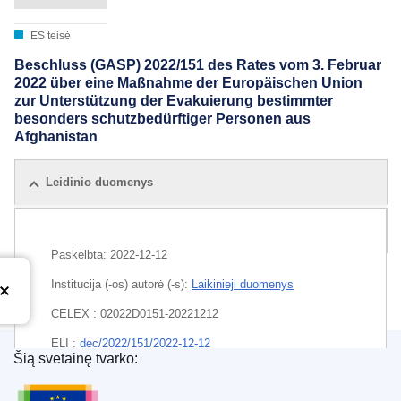
ES teisė
Beschluss (GASP) 2022/151 des Rates vom 3. Februar
2022 über eine Maßnahme der Europäischen Union
zur Unterstützung der Evakuierung bestimmter
besonders schutzbedürftiger Personen aus
Afghanistan
Leidinio duomenys
Visi leidimai
Paskelbta:
2022-12-12
Institucija (-os) autorė (-s):
Laikinieji duomenys
CELEX : 02022D0151-20221212
ELI :
dec/2022/151/2022-12-12
Šią svetainę tvarko:
Europos Sąjungos leidinių biuras
EDITION : c97e0f8f-855c-11ec-8c40-01aa75ed71a1