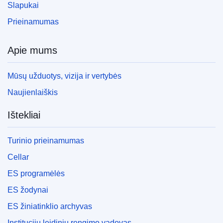
Slapukai
Prieinamumas
Apie mums
Mūsų užduotys, vizija ir vertybės
Naujienlaiškis
Ištekliai
Turinio prieinamumas
Cellar
ES programėlės
ES žodynai
ES žiniatinklio archyvas
Institucijų leidinių rengimo vadovas