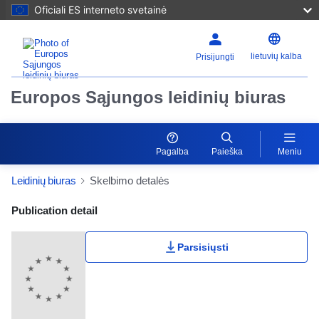
Oficiali ES interneto svetainė
lietuvių kalba
Prisijungti
Europos Sąjungos leidinių biuras
Pagalba
Paieška
Meniu
Leidinių biuras
Skelbimo detalės
Publication Detail Actions Portlet
Publication detail
Parsisiųsti