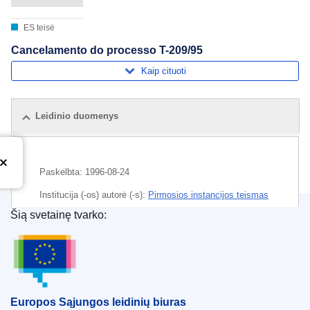
ES teisė
Cancelamento do processo T-209/95
Kaip cituoti
Leidinio duomenys
Paskelbta:
1996-08-24
Institucija (-os) autorė (-s):
Pirmosios instancijos teismas
(
Europos Sąjungos Teisingumo Teismas
)
Dabar žinoma
Šią svetainę tvarko:
kaip...
Europos Sąjungos leidinių biuras
CELEX : C1996/247/44
OJ : JOC_1996_247_R_0020_02
Europos Sąjungos leidinių biuras