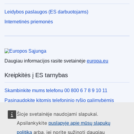
Leidybos paslaugos (ES darbuotojams)
Internetinės priemonės
Europos Sąjunga
Daugiau informacijos rasite svetainėje
europa.eu
Kreipkitės į ES tarnybas
Skambinkite mums telefonu 00 800 6 7 8 9 10 11
Pasinaudokite kitomis telefoninio ryšio galimybėmis
Rašykite mums naudodamiesi kontaktine forma
Šioje svetainėje naudojami slapukai.
Susitikime viename iš ES biurų
Apsilankykite
puslapyje apie mūsų slapukų
arba, jei norite sužinoti daugiau
politiką