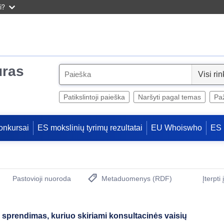
i?
uras
S
e
l
Patikslintoji paieška
Naršyti pagal temas
Paž
e
c
onkursai
ES mokslinių tyrimų rezultatai
EU Whoiswho
ES 
t
Pastovioji nuoroda
Metaduomenys (RDF)
Įterpti
(Atidaro naują langą)
s sprendimas, kuriuo skiriami konsultacinės vaisių