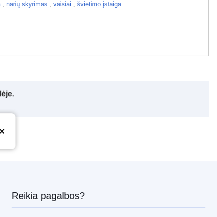
a
,
narių skyrimas
,
vaisiai
,
švietimo įstaiga
ėje.
Reikia pagalbos?