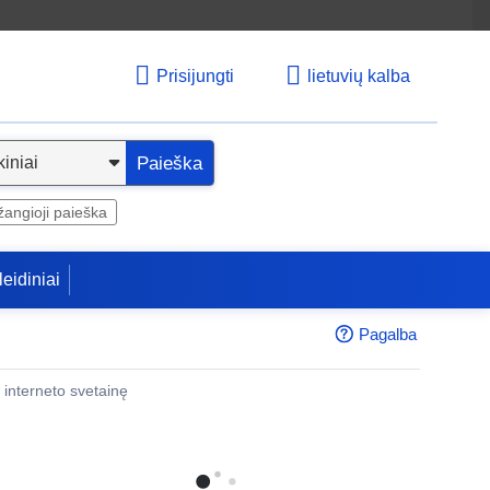
Prisijungti
lietuvių kalba
Paieška
angioji paieška
leidiniai
Pagalba
 į interneto svetainę