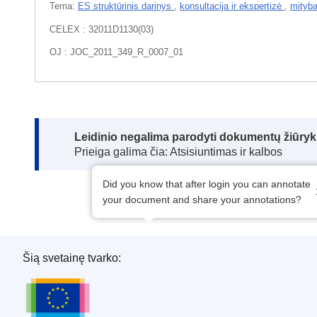
Tema:
ES struktūrinis darinys
,
konsultacija ir ekspertizė
,
mityb
CELEX : 32011D1130(03)
OJ : JOC_2011_349_R_0007_01
Note:
Leidinio negalima parodyti dokumentų žiūrykl
Prieiga galima čia: Atsisiuntimas ir kalbos
Did you know that after login you can annotate
your document and share your annotations?
Šią svetainę tvarko:
Europos Sąjungos leidinių biuras