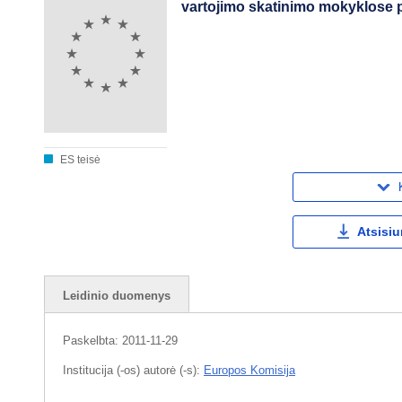
vartojimo skatinimo mokyklose 
ES teisė
Atsisiu
Leidinio duomenys
Paskelbta:
2011-11-29
Institucija (-os) autorė (-s):
Europos Komisija