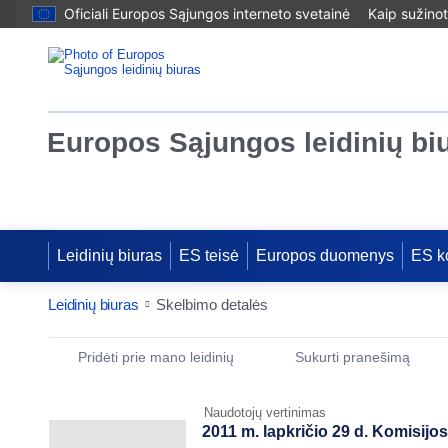
Oficiali Europos Sąjungos interneto svetainė
Kaip sužinot
Europos Sąjungos leidinių bi
Leidinių biuras
ES teisė
Europos duomenys
ES k
Leidinių biuras
Skelbimo detalės
Publication Detail Actions Portlet
Pridėti prie mano leidinių
Sukurti pranešimą
Naudotojų vertinimas
2011 m. lapkričio 29 d. Komisijo