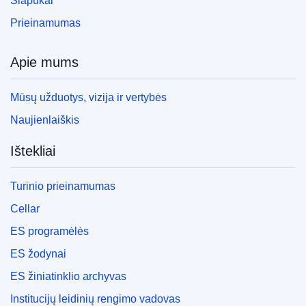
Slapukai
Prieinamumas
Apie mums
Mūsų užduotys, vizija ir vertybės
Naujienlaiškis
Ištekliai
Turinio prieinamumas
Cellar
ES programėlės
ES žodynai
ES žiniatinklio archyvas
Institucijų leidinių rengimo vadovas