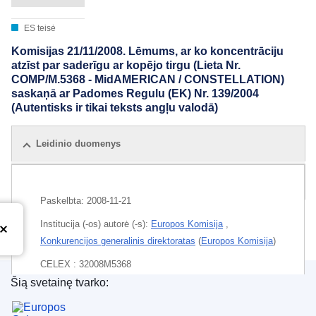
ES teisė
Komisijas 21/11/2008. Lēmums, ar ko koncentrāciju
atzīst par saderīgu ar kopējo tirgu (Lieta Nr.
COMP/M.5368 - MidAMERICAN / CONSTELLATION)
saskaņā ar Padomes Regulu (EK) Nr. 139/2004
(Autentisks ir tikai teksts angļu valodā)
Leidinio duomenys
Rinkinys
Paskelbta:
2008-11-21
Institucija (-os) autorė (-s):
Europos Komisija
,
Konkurencijos generalinis direktoratas
(
Europos Komisija
)
CELEX : 32008M5368
Šią svetainę tvarko:
Europos Sąjungos leidinių biuras