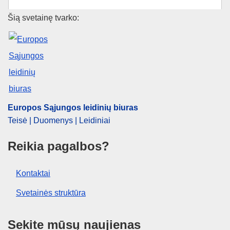
Europos Sąjungos leidinių biur
Šią svetainę tvarko:
Europos Sąjungos leidinių biuras
Teisė | Duomenys | Leidiniai
Reikia pagalbos?
Kontaktai
Svetainės struktūra
Sekite mūsų naujienas