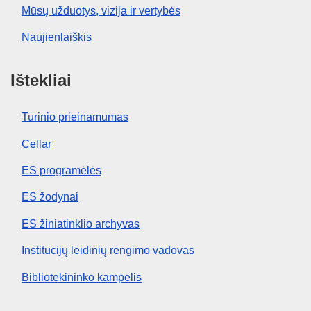
Mūsų užduotys, vizija ir vertybės
Naujienlaiškis
Ištekliai
Turinio prieinamumas
Cellar
ES programėlės
ES žodynai
ES žiniatinklio archyvas
Institucijų leidinių rengimo vadovas
Bibliotekininko kampelis