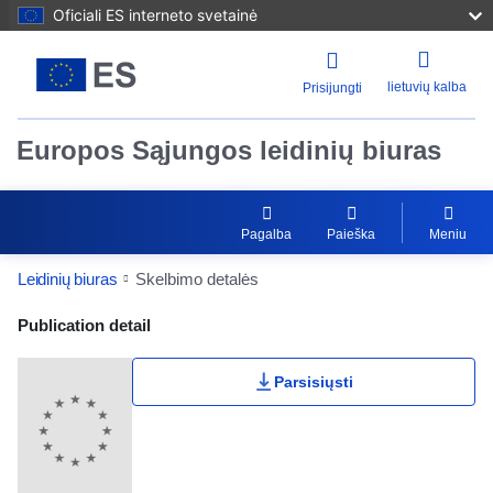
Oficiali ES interneto svetainė
lietuvių kalba
Prisijungti
Europos Sąjungos leidinių biuras
Pagalba
Paieška
Meniu
Leidinių biuras
Skelbimo detalės
Publication Detail Actions Portlet
Publication detail
Parsisiųsti