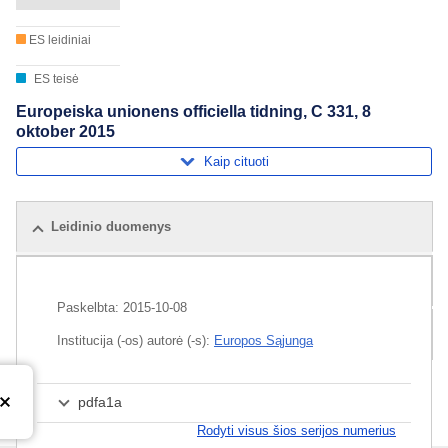
ES leidiniai
ES teisė
Europeiska unionens officiella tidning, C 331, 8
oktober 2015
Kaip cituoti
Leidinio duomenys
Susiję leidiniai
Paskelbta:
2015-10-08
Rinkinys
Institucija (-os) autorė (-s):
Europos Sąjunga
pdfa1a
Rodyti visus šios serijos numerius