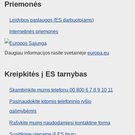
Priemonės
Leidybos paslaugos (ES darbuotojams)
Internetinės priemonės
Europos Sąjunga
Daugiau informacijos rasite svetainėje
europa.eu
Kreipkitės į ES tarnybas
Skambinkite mums telefonu 00 800 6 7 8 9 10 11
Pasinaudokite kitomis telefoninio ryšio
galimybėmis
Rašykite mums naudodamiesi kontaktine forma
Susitikime viename iš ES biurų