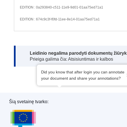
EDITION : 0a293840-c511-11e9-9d01-01aa75ed71a1
EDITION : 674c9c3f-f0fd-11ee-8e14-01aa75ed71a1
Note:
Leidinio negalima parodyti dokumentų žiūrykl
Prieiga galima čia: Atsisiuntimas ir kalbos
Did you know that after login you can annotate
your document and share your annotations?
Šią svetainę tvarko:
Europos Sąjungos leidinių biuras