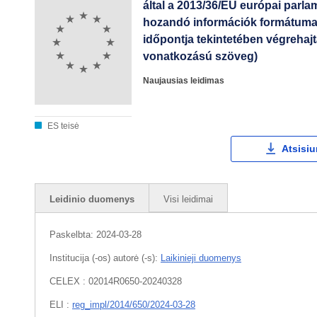
által a 2013/36/EU európai parl
hozandó információk formátuma, 
időpontja tekintetében végrehaj
vonatkozású szöveg)
Naujausias leidimas
ES teisė
Atsisiu
Leidinio duomenys
Visi leidimai
Paskelbta:
2024-03-28
Institucija (-os) autorė (-s):
Laikinieji duomenys
CELEX : 02014R0650-20240328
ELI :
reg_impl/2014/650/2024-03-28