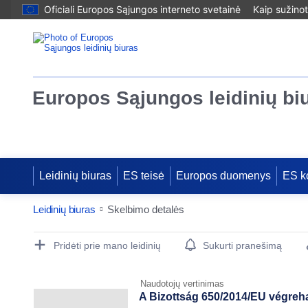
Oficiali Europos Sąjungos interneto svetainė
Kaip sužinot
Europos Sąjungos leidinių bi
Leidinių biuras
ES teisė
Europos duomenys
ES k
Leidinių biuras
Skelbimo detalės
Publication Detail Actions Portlet
Pridėti prie mano leidinių
Sukurti pranešimą
Naudotojų vertinimas
A Bizottság 650/2014/EU végrehaj