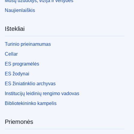
Mūsų užduotys, vizija ir vertybės
Naujienlaiškis
Ištekliai
Turinio prieinamumas
Cellar
ES programėlės
ES žodynai
ES žiniatinklio archyvas
Institucijų leidinių rengimo vadovas
Bibliotekininko kampelis
Priemonės