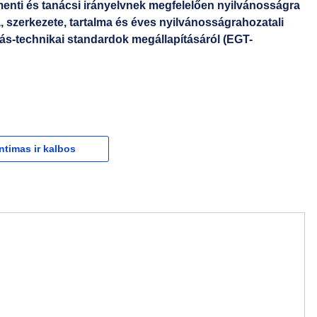
amenti és tanácsi irányelvnek megfelelően nyilvánosságra
szerkezete, tartalma és éves nyilvánosságrahozatali
tás-technikai standardok megállapításáról (EGT-
ntimas ir kalbos