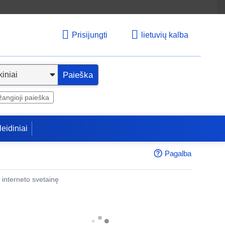
Prisijungti
lietuvių kalba
Paieška
angioji paieška
leidiniai
Pagalba
 į interneto svetainę