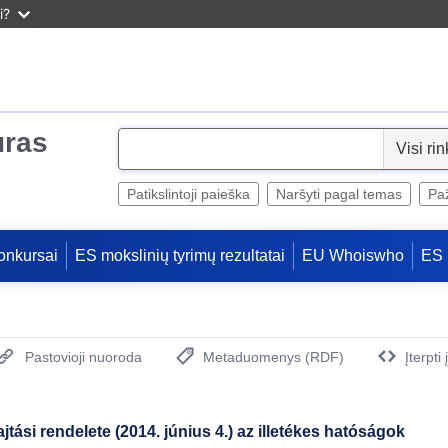
i?
uras
S
e
l
Patikslintoji paieška
Naršyti pagal temas
Paž
e
c
onkursai
ES mokslinių tyrimų rezultatai
EU Whoiswho
ES 
t
Pastovioji nuoroda
Metaduomenys (RDF)
Įterpti
(Atidaro naują langą)
tási rendelete (2014. június 4.) az illetékes hatóságok