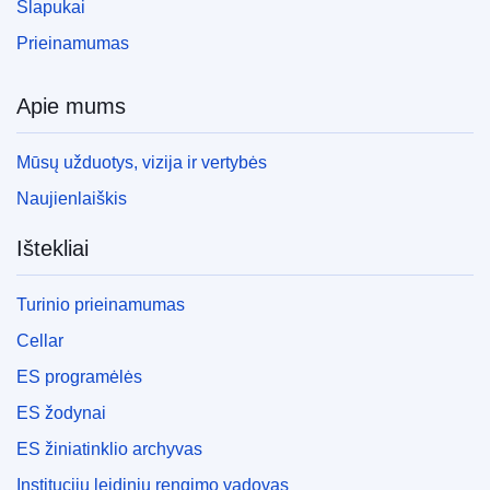
Slapukai
Prieinamumas
Apie mums
Mūsų užduotys, vizija ir vertybės
Naujienlaiškis
Ištekliai
Turinio prieinamumas
Cellar
ES programėlės
ES žodynai
ES žiniatinklio archyvas
Institucijų leidinių rengimo vadovas