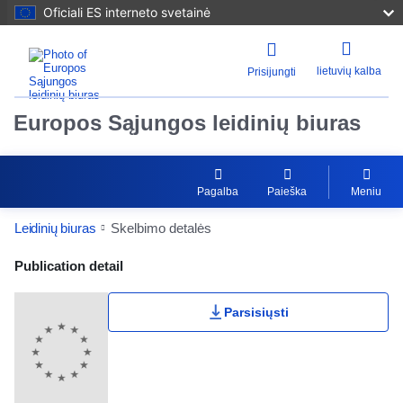
Oficiali ES interneto svetainė
lietuvių kalba
Prisijungti
Europos Sąjungos leidinių biuras
Pagalba
Paieška
Meniu
Leidinių biuras
Skelbimo detalės
Publication Detail Actions Portlet
Publication detail
Parsisiųsti