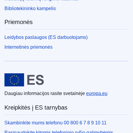
Bibliotekininko kampelis
Priemonės
Leidybos paslaugos (ES darbuotojams)
Internetinės priemonės
Europos Sąjunga
Daugiau informacijos rasite svetainėje
europa.eu
Kreipkitės į ES tarnybas
Skambinkite mums telefonu 00 800 6 7 8 9 10 11
Pasinaudokite kitomis telefoninio ryšio galimybėmis