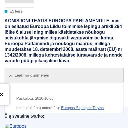
ES teisė
KOMISJONI TEATIS EUROOPA PARLAMENDILE, mis
on esitatud Euroopa Liidu toimimise lepingu artikli 294
lõike 6 alusel ning milles käsitletakse nõukogu
seisukohta järgmise õigusakti vastuvõtmise kohta:
Euroopa Parlamendi ja nõukogu määrus, millega
muudetakse 18. detsembri 2008. aasta määrust (EÜ) nr
1342/2008, millega kehtestatakse tursavarude ja nende
varude püügi pikaajaline kava
Leidinio duomenys
Paskelbta:
2016-10-03
Institucija (-os) autorė (-s):
Europos Sąjungos Taryba
Šią svetainę tvarko:
IMMC : ST 12834 2016 INIT
Europos Sąjungos leidinių biuras