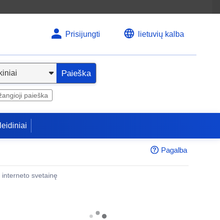
Prisijungti
lietuvių kalba
Paieška
angioji paieška
leidiniai
Pagalba
 į interneto svetainę