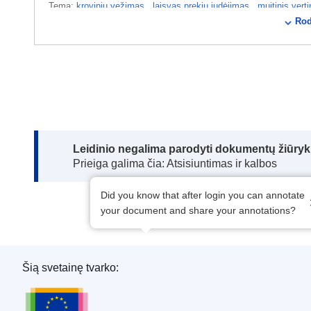
Tema:
krovinių vežimas
,
laisvas prekių judėjimas
,
muitinis ver
Rod
kaina
,
vežėjas
CELEX : 62016CA0059
OJ : JOC_2017_239_R_0015
IMMC : ARR-C-0059-2016
Note:
Leidinio negalima parodyti dokumentų žiūrykl
Prieiga galima čia: Atsisiuntimas ir kalbos
Did you know that after login you can annotate
your document and share your annotations?
Šią svetainę tvarko:
Europos Sąjungos leidinių biuras