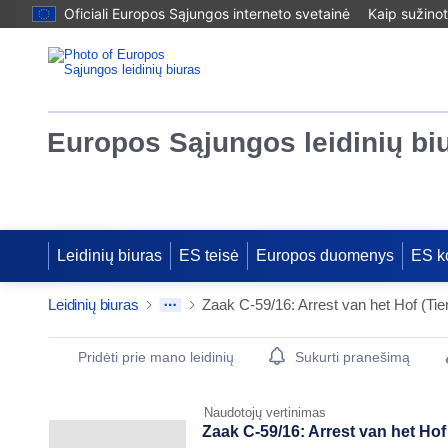
Oficiali Europos Sąjungos interneto svetainė
Kaip sužinot
Europos Sąjungos leidinių bi
Leidinių biuras
ES teisė
Europos duomenys
ES k
Leidinių biuras
Publication Detail Actions Portlet
Pridėti prie mano leidinių
Sukurti pranešimą
Naudotojų vertinimas
Zaak C-59/16: Arrest van het Ho