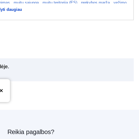
tinimas
,
muitų sąjunga
,
muitų teritorija (ES)
,
prekybos marža
,
vežimo
yti daugiau
ėje.
Reikia pagalbos?