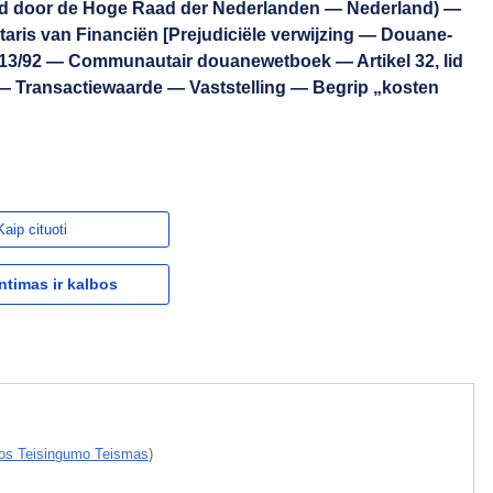
iend door de Hoge Raad der Nederlanden — Nederland) —
aris van Financiën [Prejudiciële verwijzing — Douane-
913/92 — Communautair douanewetboek — Artikel 32, lid
 — Transactiewaarde — Vaststelling — Begrip „kosten
Kaip cituoti
ntimas ir kalbos
os Teisingumo Teismas
)