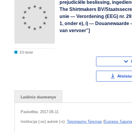
prejudiciële beslissing, inged
The Shirtmakers BV/Staatssecret
unie — Verordening (EEG) nr. 2
1, onder e), i) — Douanewaarde
van vervoer”]
ES teisė
Atsisiu
Leidinio duomenys
Paskelbta:
2017-05-11
Institucija (-os) autorė (-s):
Teisingumo Teismas
(
Europos Sąjung