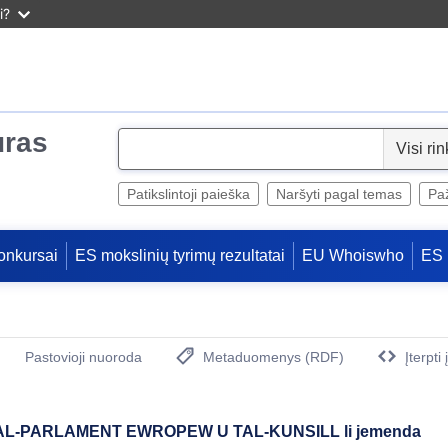
i?
uras
S
e
l
Patikslintoji paieška
Naršyti pagal temas
Paž
e
c
onkursai
ES mokslinių tyrimų rezultatai
EU Whoiswho
ES 
t
Pastovioji nuoroda
Metaduomenys (RDF)
Įterpti
(Atidaro naują langą)
AL-PARLAMENT EWROPEW U TAL-KUNSILL li jemenda