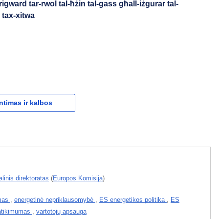
gward tar-rwol tal-ħżin tal-gass għall-iżgurar tal-
 tax-xitwa
ntimas ir kalbos
linis direktoratas
(
Europos Komisija
)
imas
,
energetinė nepriklausomybė
,
ES energetikos politika
,
ES
patikimumas
,
vartotojų apsauga