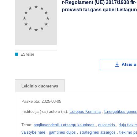
r-Regolament (UE) 2017/1938 fir-ri
provvisti tal-gass qabel l-istaġun
ES teisė
Atsisiu
Leidinio duomenys
Paskelbta:
2025-03-05
Institucija (-os) autorė (-s):
Europos Komisija
,
Energetikos genera
Tema:
angliavandenilių atsargų kaupimas
,
dujotiekis
,
dujų tiek
valstybė narė
,
gamtinės dujos
,
strateginės atsargos
,
tiekimo 