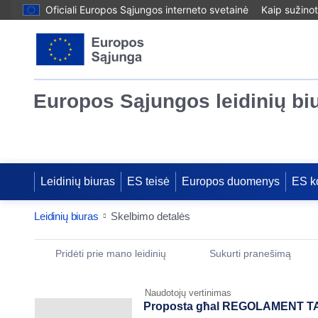
Oficiali Europos Sąjungos interneto svetainė
Kaip sužinot
Europos Sąjungos leidinių bi
Leidinių biuras
ES teisė
Europos duomenys
ES k
Leidinių biuras
Skelbimo detalės
Publication Detail Actions Portlet
Pridėti prie mano leidinių
Sukurti pranešimą
Naudotojų vertinimas
Proposta għal REGOLAMENT T