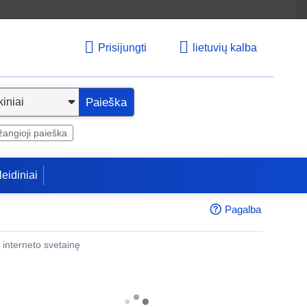
Prisijungti
lietuvių kalba
Paieška
angioji paieška
leidiniai
Pagalba
 į interneto svetainę