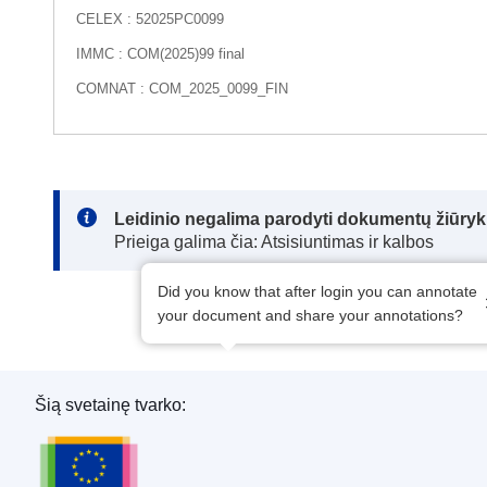
CELEX : 52025PC0099
IMMC : COM(2025)99 final
COMNAT : COM_2025_0099_FIN
Note:
Leidinio negalima parodyti dokumentų žiūrykl
Prieiga galima čia: Atsisiuntimas ir kalbos
Did you know that after login you can annotate
your document and share your annotations?
Šią svetainę tvarko:
Europos Sąjungos leidinių biuras